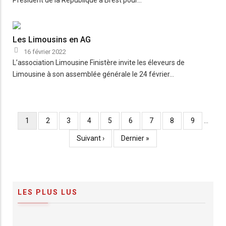
Les Limousins en AG
16 février 2022
L’association Limousine Finistère invite les éleveurs de
Limousine à son assemblée générale le 24 février…
Page
1
Page
2
Page
3
Page
4
Page
5
Page
6
Page
7
Page
8
Page
9
…
Pagination
courante
Page
Suivant ›
Dernière
Dernier »
suivante
page
LES PLUS LUS