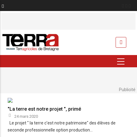
Aller
au
contenu
principal
USER
ACCOUNT
MENU
Publicité
"La terre est notre projet ", primé
24 mars 2020
Le projet " la terre c'est notre patrimoine" des élèves de
seconde professionnelle option production…