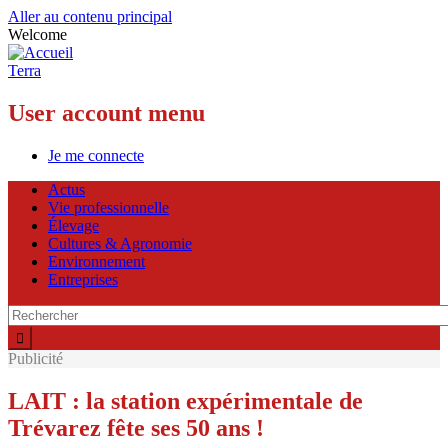
Aller au contenu principal
Welcome
Terra
User account menu
Je me connecte
Actus
Vie professionnelle
Élevage
Cultures & Agronomie
Environnement
Entreprises
Publicité
LAIT : la station expérimentale de
Trévarez fête ses 50 ans !