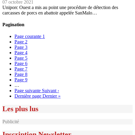
07 octobre 2021
Uniporc Ouest a mis au point une procédure de détection des
carcasses de porcs en abattoir appelée SanMalo…
Pagination
Page courante
1
Page
2
Page
3
Page
4
Page
5
Page
6
Page
7
Page
8
Page
9
…
Page suivante
Suivant ›
Dernière page
Dernier »
Les plus lus
Publicité
Inscription Newsletter