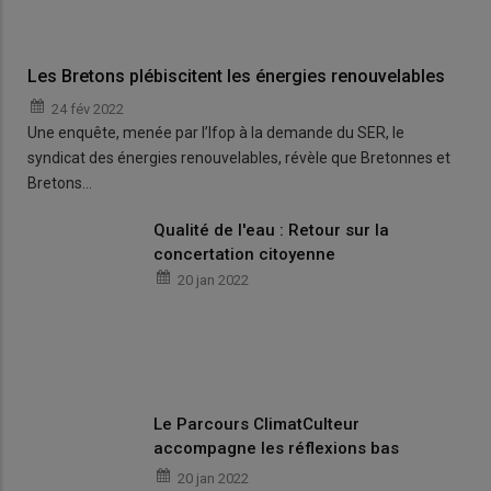
Les Bretons plébiscitent les énergies renouvelables
24 fév 2022
Une enquête, menée par l’Ifop à la demande du SER, le
syndicat des énergies renouvelables, révèle que Bretonnes et
Bretons…
Qualité de l'eau : Retour sur la
concertation citoyenne
20 jan 2022
Le Parcours ClimatCulteur
accompagne les réflexions bas
carbone des exploitations
20 jan 2022