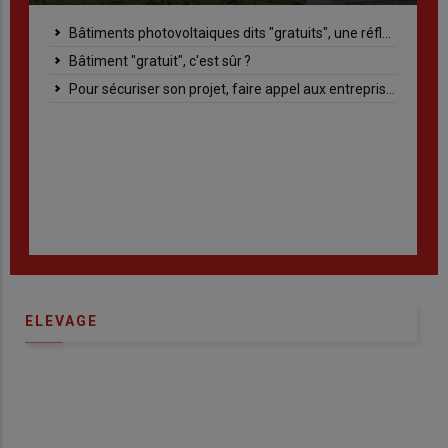
se
Des enjeux qui évoluent et des pistes de travail encourageantes
Enjeu azote : Etap’N, un outil individuel de conseil au service du collectif
ité
Enjeu Phytos : Eaux du Pays de Saint-Malo, réduire l’usage d’herbicides
Enjeu Erosion : Questions à Jérémy Guil, responsable équipe sol et fertilisation à la chambre régionale d’agriculture
Des intercultures estivales mises à l’essai
Des services à disposition
ELEVAGE