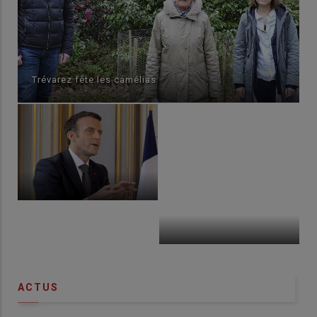
Trévarez fête les camélias
ACTUS