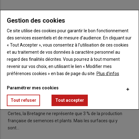
CULTURES & AGRONOMIE
Gestion des cookies
Ce site utilise des cookies pour garantir le bon fonctionnement
des services essentiels et de mesure d’audience. En cliquant sur
« Tout Accepter », vous consentez à l’utilisation de ces cookies
et au traitement de vos données à caractère personnel au
regard des finalités décrites. Vous pourrez à tout moment
revenir sur vos choix, en utilisant le lien « Modifier mes
préférences cookies » en bas de page du site.
Plus d'infos
Les semences et plants, une filière en
Paramétrer mes cookies
progression en Bretagne
Tout refuser
Tout accepter
10 février 2022
Certes, la Bretagne ne représente que 3 % de la production
française de semences et plants. Mais les surfaces qui y
sont…