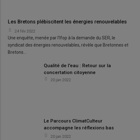
Les Bretons plébiscitent les énergies renouvelables
24 fév 2022
Une enquête, menée par l’Ifop à la demande du SER, le
syndicat des énergies renouvelables, révèle que Bretonnes et
Bretons…
Qualité de l'eau : Retour sur la
concertation citoyenne
20 jan 2022
Le Parcours ClimatCulteur
accompagne les réflexions bas
carbone des exploitations
20 jan 2022