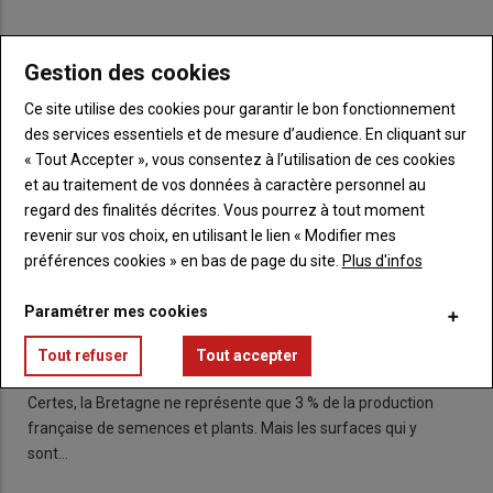
CULTURES & AGRONOMIE
Gestion des cookies
Ce site utilise des cookies pour garantir le bon fonctionnement
des services essentiels et de mesure d’audience. En cliquant sur
« Tout Accepter », vous consentez à l’utilisation de ces cookies
et au traitement de vos données à caractère personnel au
regard des finalités décrites. Vous pourrez à tout moment
revenir sur vos choix, en utilisant le lien « Modifier mes
préférences cookies » en bas de page du site.
Plus d'infos
Les semences et plants, une filière en
Paramétrer mes cookies
progression en Bretagne
Tout refuser
Tout accepter
10 février 2022
Certes, la Bretagne ne représente que 3 % de la production
française de semences et plants. Mais les surfaces qui y
sont…