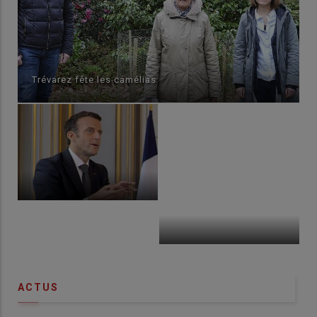
Trévarez fête les camélias
ACTUS