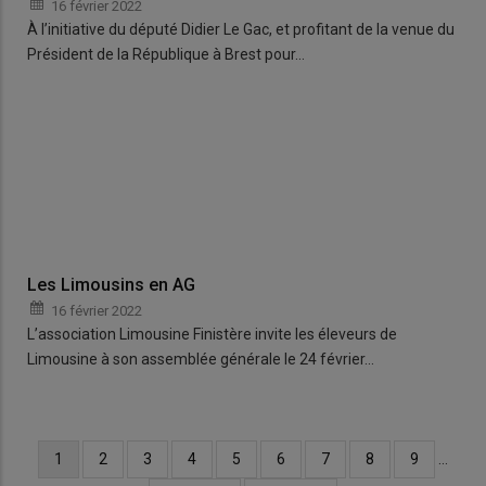
16 février 2022
À l’initiative du député Didier Le Gac, et profitant de la venue du
Président de la République à Brest pour…
Les Limousins en AG
16 février 2022
L’association Limousine Finistère invite les éleveurs de
Limousine à son assemblée générale le 24 février…
Page
1
Page
2
Page
3
Page
4
Page
5
Page
6
Page
7
Page
8
Page
9
…
Pagination
courante