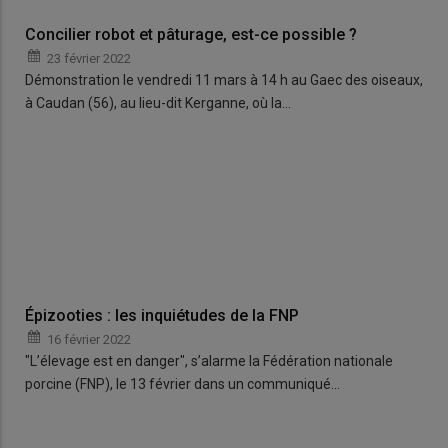
Concilier robot et pâturage, est-ce possible ?
23 février 2022
Démonstration le vendredi 11 mars à 14 h au Gaec des oiseaux,
à Caudan (56), au lieu-dit Kerganne, où la…
Épizooties : les inquiétudes de la FNP
16 février 2022
"L’élevage est en danger", s’alarme la Fédération nationale
porcine (FNP), le 13 février dans un communiqué…