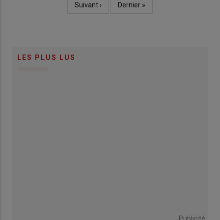
Page
Suivant ›
Dernière
Dernier »
suivante
page
LES PLUS LUS
Publicité