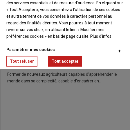
des services essentiels et de mesure d’audience. En cliquant sur
« Tout Accepter », vous consentez à l’utilisation de ces cookies
et au traitement de vos données à caractère personnel au
regard des finalités décrites. Vous pourrez à tout moment
revenir sur vos choix, en utilisant le lien « Modifier mes
préférences cookies » en bas de page du site.
Plus d'infos
Paramétrer mes cookies
Licence pro Agri manager à Pontivy : porte-ouverte le
26 février
Tout refuser
Tout accepter
23 février 2022
Former de nouveaux agriculteurs capables d’appréhender le
monde dans sa complexité, capable d’encadrer en…