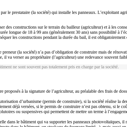
 par le prestataire (la société) qui installe les panneaux. L’exploitant a
liser des constructions sur le terrain du bailleur (agriculteur) et à les co
e durée longue de 18 à 99 ans (généralement 30 ans) sans possibilité à l
héquer les constructions pendant la durée du bail, il est obligatoirement 
e preneur (la société) n’a pas d’obligation de construire mais de rénova
ie, il va verser au propriétaire (l’agriculteur) une redevance souvent faib
âtiment ne sont souvent pas totalement pris en charge par la société.
re proposés à la signature de l’agriculteur, au préalable des frais de do
torisation d’urbanisme (permis de construire), si la société réalise la 
llement déjà versées, si le permis de construire n’est pas obtenu, si le 
ésolutoires ou suspensives qui permettent de mettre un terme à l’engageme
lle dans le bâtiment qui va supporter les panneaux photovoltaïques, il ne
directe dans le bâtiment, un stockage de fourrage limité...), mais aussi en