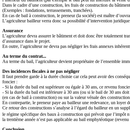
Dans le cadre d’une construction, les frais de construction du bâtiment 
(Exemples : fondations, terrassements, tranchées).
En cas de bail à construction, le preneur (la société) est maître d’ouvra
L’agriculteur bailleur verra donc sa possibilité d’intervention juridiqu
Assurance
L’agriculteur devra assurer le bâtiment et doit donc être totalement tran
d’assurance dans le projet.
En outre, l’agriculteur ne devra pas négliger les frais annexes inhérents
Au terme du contrat...
Au terme du bail, l’agriculteur devient propriétaire de l’ensemble immo
Des incidences fiscales à ne pas négliger
Il faut prendre garde à la durée choisie car cela peut avoir des conséq
foncier :
- Si la durée du bail est supérieure ou égale à 30 ans, ce revenu foncie
- Si la durée du bail est inférieure à 30 ans (ou si le bail de 30 ans d
(en cas de bail à construction) ou sur la valeur vénale des constructio
En contrepartie, le preneur paye au bailleur une redevance, un loyer do
Ce retour des constructions s’analyse à l’égard du bailleur en un sup
le régime spécifique des baux à construction qui prévoit que l’impôt n
la trentième année n’est pas applicable au bail emphytéotique (revenu f
Conclusion