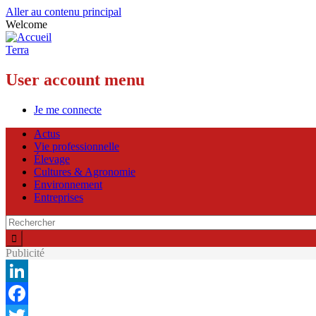
Aller au contenu principal
Welcome
Terra
User account menu
Je me connecte
Actus
Vie professionnelle
Élevage
Cultures & Agronomie
Environnement
Entreprises
Publicité
LinkedIn
Facebook