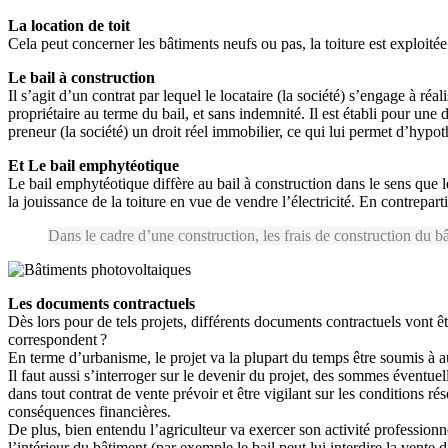
La location de toit
Cela peut concerner les bâtiments neufs ou pas, la toiture est exploitée
Le bail à construction
Il s’agit d’un contrat par lequel le locataire (la société) s’engage à réa
propriétaire au terme du bail, et sans indemnité. Il est établi pour un
preneur (la société) un droit réel immobilier, ce qui lui permet d’hypot
Et Le bail emphytéotique
Le bail emphytéotique diffère au bail à construction dans le sens que l
la jouissance de la toiture en vue de vendre l’électricité. En contrepart
Dans le cadre d’une construction, les frais de construction du b
Les documents contractuels
Dès lors pour de tels projets, différents documents contractuels vont êt
correspondent ?
En terme d’urbanisme, le projet va la plupart du temps être soumis à au
Il faut aussi s’interroger sur le devenir du projet, des sommes éventue
dans tout contrat de vente prévoir et être vigilant sur les conditions r
conséquences financières.
De plus, bien entendu l’agriculteur va exercer son activité professionne
l’intérieur du bâtiment (par exemple le bail peut lui interdire la vente 