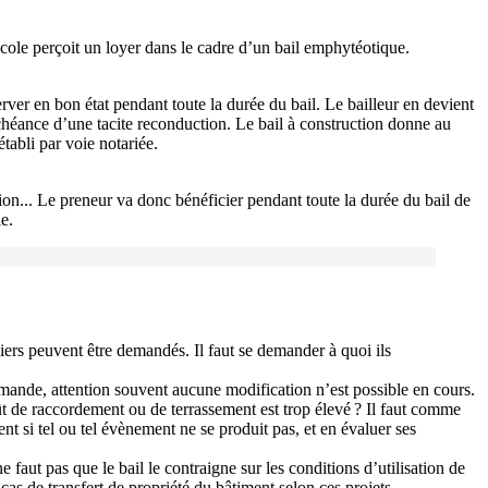
gricole perçoit un loyer dans le cadre d’un bail emphytéotique.
nserver en bon état pendant toute la durée du bail. Le bailleur en devient
’échéance d’une tacite reconduction. Le bail à construction donne au
établi par voie notariée.
tion... Le preneur va donc bénéficier pendant toute la durée du bail de
le.
ssiers peuvent être demandés. Il faut se demander à quoi ils
demande, attention souvent aucune modification n’est possible en cours.
coût de raccordement ou de terrassement est trop élevé ? Il faut comme
nt si tel ou tel évènement ne se produit pas, et en évaluer ses
 faut pas que le bail le contraigne sur les conditions d’utilisation de
 cas de transfert de propriété du bâtiment selon ces projets...