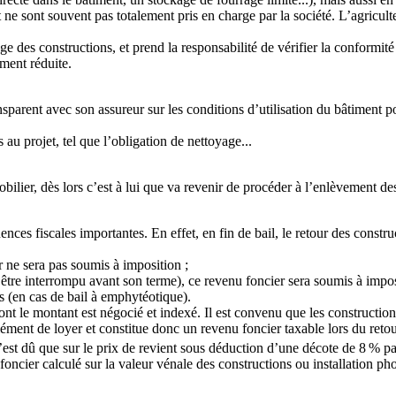
ne sont souvent pas totalement pris en charge par la société. L’agriculteur
ge des constructions, et prend la responsabilité de vérifier la conformité
ement réduite.
sparent avec son assureur sur les conditions d’utilisation du bâtiment pou
 au projet, tel que l’obligation de nettoyage...
bilier, dès lors c’est à lui que va revenir de procéder à l’enlèvement d
uences fiscales importantes. En effet, en fin de bail, le retour des cons
r ne sera pas soumis à imposition ;
oit être interrompu avant son terme), ce revenu foncier sera soumis à impos
ns (en cas de bail à emphytéotique).
nt le montant est négocié et indexé. Il est convenu que les constructions
plément de loyer et constitue donc un revenu foncier taxable lors du ret
’est dû que sur le prix de revient sous déduction d’une décote de 8 % pa
oncier calculé sur la valeur vénale des constructions ou installation ph