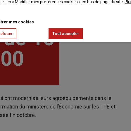
t le lien « Modifier mes préférences cookies » en bas de page du site.
Plu
CHIFFRE
trer mes cookies
 de 15
refuser
Tout accepter
000
 qui ont modernisé leurs agroéquipements dans le
ormation du ministère de l’Économie sur les TPE et
sée fin octobre.