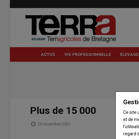
Aller
au
contenu
principal
ACTUS
VIE PROFESSIONNELLE
ÉLEVAGE
Gesti
Plus de 15 000
Ce site 
et de m
23 novembre 2021
l’utilis
regard d