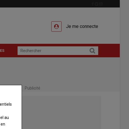
Je me connecte
ES
Publicité
entiels
nel au
 en