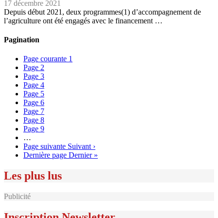
17 décembre 2021
Depuis début 2021, deux programmes(1) d’accompagnement de
l’agriculture ont été engagés avec le financement …
Pagination
Page courante
1
Page
2
Page
3
Page
4
Page
5
Page
6
Page
7
Page
8
Page
9
…
Page suivante
Suivant ›
Dernière page
Dernier »
Les plus lus
Publicité
Inscription Newsletter