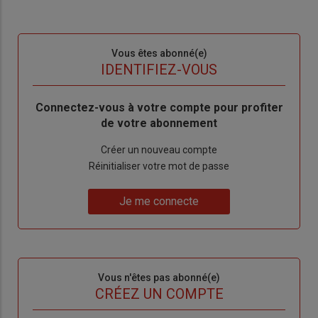
Sous-
Vous êtes abonné(e)
titre
TITRE
IDENTIFIEZ-VOUS
Body
Connectez-vous à votre compte pour profiter
de votre abonnement
Lien
Créer un nouveau compte
"Créer
Lien
Réinitialiser votre mot de passe
un
"Réinitialiser
Lien
nouveau
votre
Je me connecte
"Je
compte"
mot
me
de
connecte"
passe"
Sous-
Vous n'êtes pas abonné(e)
titre
TITRE
CRÉEZ UN COMPTE