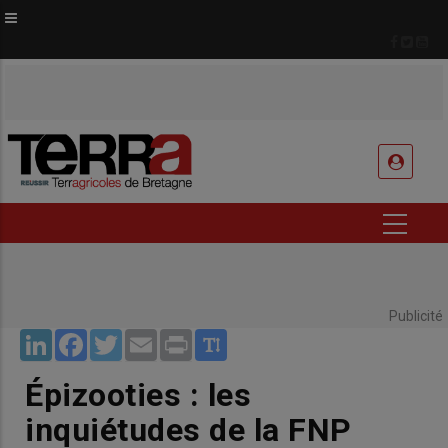
Aller
au
contenu
principal
USER
ACCOUNT
MENU
Publicité
LinkedIn
Facebook
Twitter
Email
Print
Épizooties : les
inquiétudes de la FNP