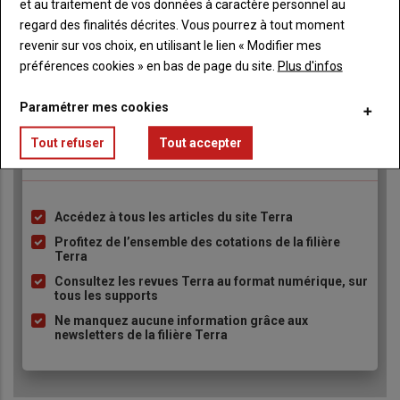
et au traitement de vos données à caractère personnel au
regard des finalités décrites. Vous pourrez à tout moment
revenir sur vos choix, en utilisant le lien « Modifier mes
préférences cookies » en bas de page du site.
Plus d'infos
TITRE
JE M'ABONNE
Body
A partir de 9.90€/mois
Paramétrer mes cookies
Tout refuser
Tout accepter
Lien
Je m'abonne
Accédez à tous les articles du site Terra
Liste
à
Profitez de l’ensemble des cotations de la filière
Terra
puce
Consultez les revues Terra au format numérique, sur
tous les supports
Ne manquez aucune information grâce aux
newsletters de la filière Terra