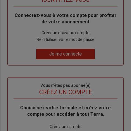
Body
Connectez-vous à votre compte pour profiter
de votre abonnement
Lien
Créer un nouveau compte
"Créer
Lien
Réinitialiser votre mot de passe
un
"Réinitialiser
Lien
nouveau
votre
Je me connecte
"Je
compte"
mot
me
de
connecte"
passe"
Sous-
Vous n'êtes pas abonné(e)
titre
TITRE
CRÉEZ UN COMPTE
Body
Choisissez votre formule et créez votre
compte pour accéder à tout Terra.
Lien
Créez un compte