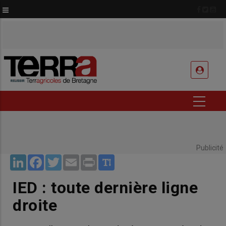
Aller
au
contenu
principal
USER
ACCOUNT
MENU
Publicité
LinkedIn
Facebook
Twitter
Email
Print
IED : toute dernière ligne
droite