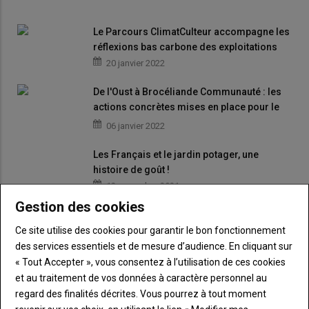
Le Parcours ClimatCulteur accompagne les
réflexions bas carbone des exploitations
20 janvier 2022
De l'Oust à Brocéliande Communauté : les
actions concrètes mises en place pour le
climat
06 janvier 2022
Les Français et le jardin potager, une
histoire de goût !
12 novembre 2021
Gestion des cookies
Ce site utilise des cookies pour garantir le bon fonctionnement
Comment gérer nos émotions… et celles
des services essentiels et de mesure d’audience. En cliquant sur
des autres ?
« Tout Accepter », vous consentez à l’utilisation de ces cookies
29 octobre 2021
et au traitement de vos données à caractère personnel au
regard des finalités décrites. Vous pourrez à tout moment