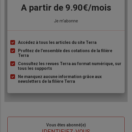
Body
A partir de 9.90€/mois
Lien
Je m'abonne
Accédez à tous les articles du site Terra
Liste
à
Profitez de l’ensemble des cotations de la filière
Terra
puce
Consultez les revues Terra au format numérique, sur
tous les supports
Ne manquez aucune information grâce aux
newsletters de la filière Terra
Sous-
Vous êtes abonné(e)
titre
TITRE
IDENTIFIEZ-VOUS