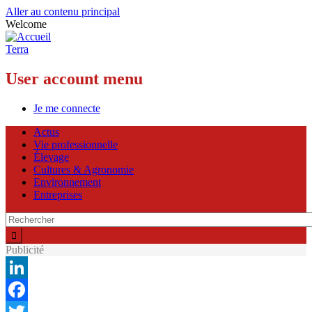
Aller au contenu principal
Welcome
Terra
User account menu
Je me connecte
Actus
Vie professionnelle
Élevage
Cultures & Agronomie
Environnement
Entreprises
Publicité
LinkedIn
Facebook