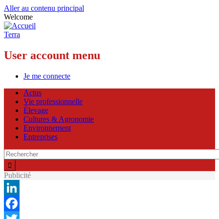
Aller au contenu principal
Welcome
Terra
User account menu
Je me connecte
Actus
Vie professionnelle
Élevage
Cultures & Agronomie
Environnement
Entreprises
Publicité
LinkedIn
Facebook