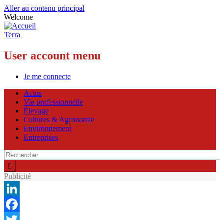
Aller au contenu principal
Welcome
Terra
User account menu
Je me connecte
Actus
Vie professionnelle
Élevage
Cultures & Agronomie
Environnement
Entreprises
Publicité
LinkedIn
Facebook