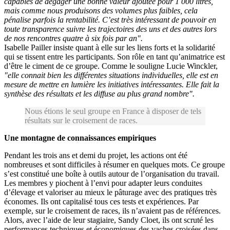
capables de dégager une bonne valeur ajoutée pour 1 000 litres,
mais comme nous produisons des volumes plus faibles, cela
pénalise parfois la rentabilité. C’est très intéressant de pouvoir en
toute transparence suivre les trajectoires des uns et des autres lors
de nos rencontres quatre à six fois par an".
Isabelle Pailler insiste quant à elle sur les liens forts et la solidarité
qui se tissent entre les participants. Son rôle en tant qu’animatrice est
d’être le ciment de ce groupe. Comme le souligne Lucie Winckler,
"elle connait bien les différentes situations individuelles, elle est en
mesure de mettre en lumière les initiatives intéressantes. Elle fait la
synthèse des résultats et les diffuse au plus grand nombre".
Nous étions le seul groupe en France à disposer de tels
résultats sur le croisement de races.
Une montagne de connaissances empiriques
Pendant les trois ans et demi du projet, les actions ont été
nombreuses et sont difficiles à résumer en quelques mots. Ce groupe
s’est constitué une boîte à outils autour de l’organisation du travail.
Les membres y piochent à l’envi pour adapter leurs conduites
d’élevage et valoriser au mieux le pâturage avec des pratiques très
économes. Ils ont capitalisé tous ces tests et expériences. Par
exemple, sur le croisement de races, ils n’avaient pas de références.
Alors, avec l’aide de leur stagiaire, Sandy Cloet, ils ont scruté les
performances techniques et économiques des vaches croisées dans