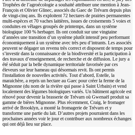
Trophées de l’agroécologie a souhaité attribuer une mention à Jean-
François et Olivier Glinec, associés du Gaec de Trévarn depuis plus
de vingt-cinq ans. Ils exploitent 72 hectares de prairies permanentes
multi-espèces et 70 vaches laitières, issues de croisements 5 voies et
conduites en vêlages groupés de printemps, dans un système
biologique 100 % herbager. Ils ont conduit sur une vingtaine
d’années une transition d’un système plutôt intensif peu performant
économiquement à un système avec très peu d’intrants. Les associés
peuvent se dégager un revenu très correct et disposent de temps pour
s’investir dans la connaissance de la biodiversité et la participation à
des travaux d’enseignement, de recherche et de diffusion. Le jury a
été séduit par la belle dynamique territoriale favorisée par ces
éleveurs sur leur hameau qui désormais revit. Ils ont permis
l'installation de nouvelles activités. Tout d’abord, Estelle, la
maraichère, a repris un hectare au Gaec pour créer la ferme de la
Mignonne (du nom de la rivière qui passe à Saint Urbain) et vend
localement des légumes biologiques variés. Un bâtiment agricole est
rénové pour devenir la brasserie de Trévarn où Gwenaël produit sa
gamme de bières Mignonne. Plus récemment, Craig, le fromager
arrivé de Brooklyn, a monté la fromagerie de Trévarn et y
transforme une partie du lait. D’autres projets pourraient dans les
prochaines années voir le jour et contribuer aux nombreux échanges
qui ont déjà lieu sur place.