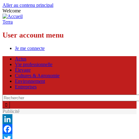
Aller au contenu principal
Welcome
Terra
User account menu
Je me connecte
Actus
Vie professionnelle
Élevage
Cultures & Agronomie
Environnement
Entreprises
Publicité
LinkedIn
Facebook