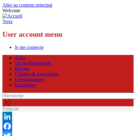
Aller au contenu principal
Welcome
Terra
User account menu
Je me connecte
Actus
Vie professionnelle
Élevage
Cultures & Agronomie
Environnement
Entreprises
Publicité
LinkedIn
Facebook