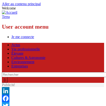
Aller au contenu principal
Welcome
Terra
User account menu
Je me connecte
Actus
Vie professionnelle
Élevage
Cultures & Agronomie
Environnement
Entreprises
Publicité
LinkedIn
Facebook