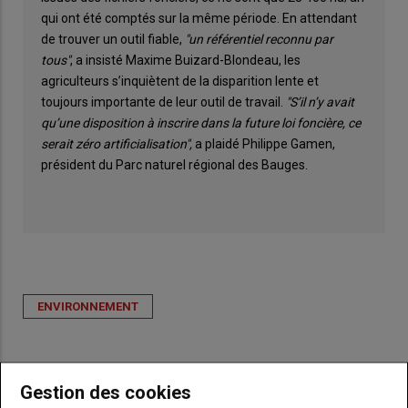
qui ont été comptés sur la même période. En attendant
de trouver un outil fiable,
"un référentiel reconnu par
tous"
, a insisté Maxime Buizard-Blondeau, les
agriculteurs s’inquiètent de la disparition lente et
toujours importante de leur outil de travail.
"S’il n’y avait
qu’une disposition à inscrire dans la future loi foncière, ce
serait zéro artificialisation",
a plaidé Philippe Gamen,
président du Parc naturel régional des Bauges.
ENVIRONNEMENT
Gestion des cookies