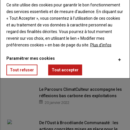
VOUS AIMEREZ AUSSI
Ce site utilise des cookies pour garantir le bon fonctionnement
des services essentiels et de mesure d’audience. En cliquant sur
« Tout Accepter », vous consentez à l’utilisation de ces cookies
Les Bretons plébiscitent les énergies
et au traitement de vos données à caractère personnel au
renouvelables
regard des finalités décrites. Vous pourrez à tout moment
24 février 2022
revenir sur vos choix, en utilisant le lien « Modifier mes
préférences cookies » en bas de page du site.
Plus d'infos
Qualité de l'eau : Retour sur la concertation
Paramétrer mes cookies
citoyenne
20 janvier 2022
Tout refuser
Tout accepter
Le Parcours ClimatCulteur accompagne les
réflexions bas carbone des exploitations
20 janvier 2022
De l'Oust à Brocéliande Communauté : les
actions concrètes mises en place pour le