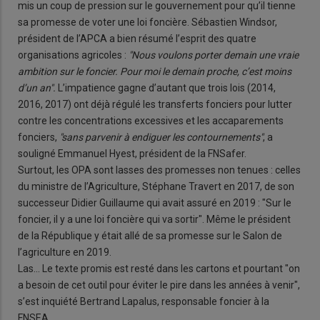
mis un coup de pression sur le gouvernement pour qu’il tienne
sa promesse de voter une loi foncière. Sébastien Windsor,
président de l’APCA a bien résumé l’esprit des quatre
organisations agricoles :
"Nous voulons porter demain une vraie
ambition sur le foncier. Pour moi le demain proche, c’est moins
d’un an".
L’impatience gagne d’autant que trois lois (2014,
2016, 2017) ont déjà régulé les transferts fonciers pour lutter
contre les concentrations excessives et les accaparements
fonciers,
"sans parvenir à endiguer les contournements"
, a
souligné Emmanuel Hyest, président de la FNSafer.
Surtout, les OPA sont lasses des promesses non tenues : celles
du ministre de l’Agriculture, Stéphane Travert en 2017, de son
successeur Didier Guillaume qui avait assuré en 2019 : "Sur le
foncier, il y a une loi foncière qui va sortir". Même le président
de la République y était allé de sa promesse sur le Salon de
l’agriculture en 2019.
Las… Le texte promis est resté dans les cartons et pourtant "on
a besoin de cet outil pour éviter le pire dans les années à venir",
s’est inquiété Bertrand Lapalus, responsable foncier à la
FNSEA.