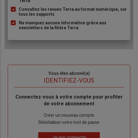
Terra
puce
Consultez les revues Terra au format numérique, sur
tous les supports
Ne manquez aucune information grâce aux
newsletters de la filière Terra
Sous-
Vous êtes abonné(e)
titre
TITRE
IDENTIFIEZ-VOUS
Body
Connectez-vous à votre compte pour profiter
de votre abonnement
Lien
Créer un nouveau compte
"Créer
Lien
Réinitialiser votre mot de passe
un
"Réinitialiser
Lien
nouveau
votre
Je me connecte