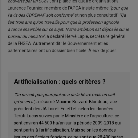
couverts par un SCoT"
, ont plaidé les quatre organisations.
Laurence Fournier, membre de l’APCA insiste même
"pour que
l’avis des CDPENAF soit conforme"
et non plus consultatif.
"Ça
fait trois ans qu’on travaille pour que la profession agricole
avance ensemble sur ce sujet. Notre ambition est déposée sur le
bureau du ministre",
a déclaré Hervé Lapie, secrétaire général
de la FNSEA. Autrement dit : le Gouvernement et les
parlementaires ont un dossier bien ficelé. À eux de jouer.
Artificialisation : quels critères ?
"On ne sait pas pourquoi on a de la fièvre mais on sait
qu’on en a",
a résumé Maxime Buizard-Blondeau, vice-
président des JA Loiret. En effet, selon les données
Teruti-Lucas suivies par le Ministère de l’agriculture, ce
sont environ 44 500 ha/an sur la période 2009-2018 qui
sont partis à l’artificialisation. Mais selon les données
issues des fichiers fonciers, ce ne sont que 28 400 ha/an