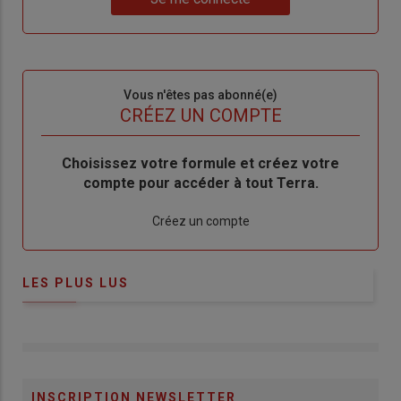
"Je
compte"
mot
me
de
connecte"
passe"
Sous-
Vous n'êtes pas abonné(e)
titre
TITRE
CRÉEZ UN COMPTE
Body
Choisissez votre formule et créez votre
compte pour accéder à tout Terra.
Lien
Créez un compte
LES PLUS LUS
INSCRIPTION NEWSLETTER