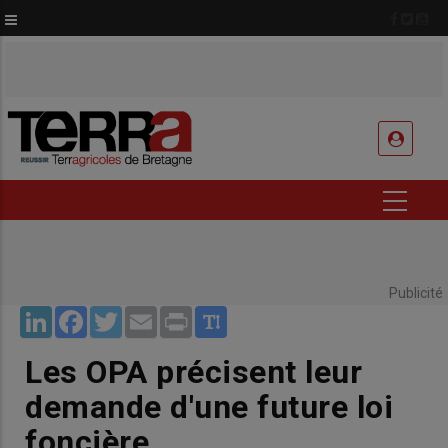
Aller
au
contenu
principal
USER
ACCOUNT
MENU
Publicité
LinkedIn
Facebook
Twitter
Email
Print
Les OPA précisent leur
demande d'une future loi
foncière