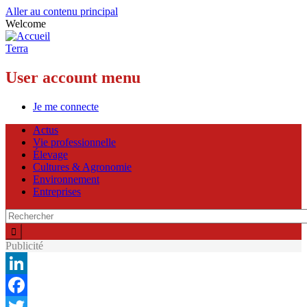
Aller au contenu principal
Welcome
Terra
User account menu
Je me connecte
Actus
Vie professionnelle
Élevage
Cultures & Agronomie
Environnement
Entreprises
Publicité
LinkedIn
Facebook