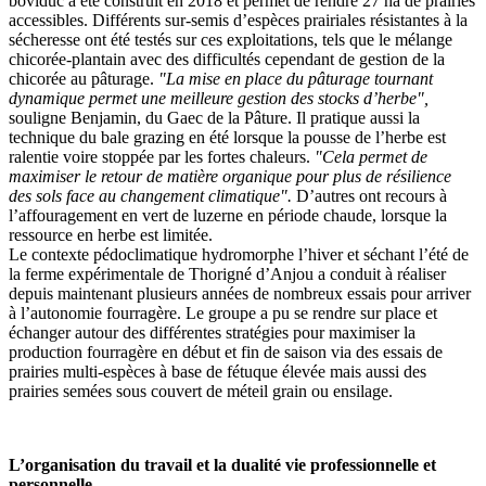
boviduc a été construit en 2018 et permet de rendre 27 ha de prairies
accessibles. Différents sur-semis d’espèces prairiales résistantes à la
sécheresse ont été testés sur ces exploitations, tels que le mélange
chicorée-plantain avec des difficultés cependant de gestion de la
chicorée au pâturage.
"La mise en place du pâturage tournant
dynamique permet une meilleure gestion des stocks d’herbe",
souligne Benjamin, du Gaec de la Pâture. Il pratique aussi la
technique du bale grazing en été lorsque la pousse de l’herbe est
ralentie voire stoppée par les fortes chaleurs.
"Cela permet de
maximiser le retour de matière organique pour plus de résilience
des sols face au changement climatique".
D’autres ont recours à
l’affouragement en vert de luzerne en période chaude, lorsque la
ressource en herbe est limitée.
Le contexte pédoclimatique hydromorphe l’hiver et séchant l’été de
la ferme expérimentale de Thorigné d’Anjou a conduit à réaliser
depuis maintenant plusieurs années de nombreux essais pour arriver
à l’autonomie fourragère. Le groupe a pu se rendre sur place et
échanger autour des différentes stratégies pour maximiser la
production fourragère en début et fin de saison via des essais de
prairies multi-espèces à base de fétuque élevée mais aussi des
prairies semées sous couvert de méteil grain ou ensilage.
L’organisation du travail et la dualité vie professionnelle et
personnelle