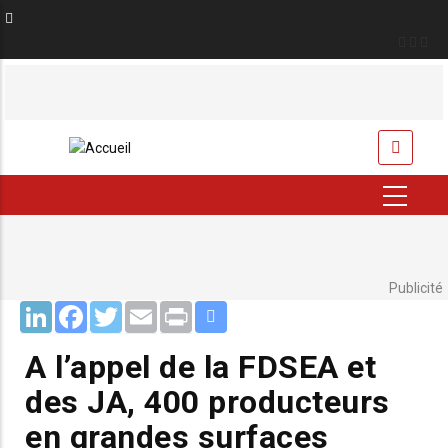
Aller
au
contenu
principal
USER
ACCOUNT
MENU
Publicité
LinkedIn
Facebook
Twitter
Email
Print
A l’appel de la FDSEA et
des JA, 400 producteurs
en grandes surfaces