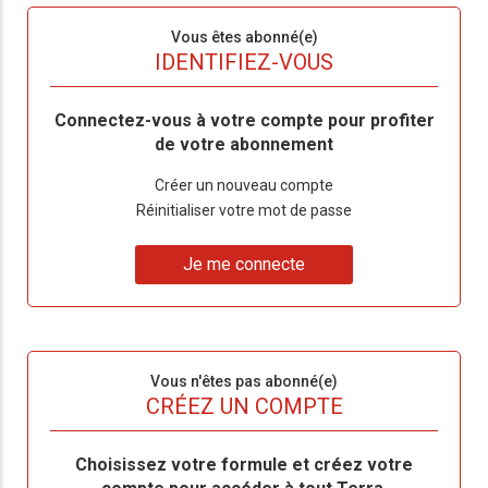
Sous-
Vous êtes abonné(e)
titre
TITRE
IDENTIFIEZ-VOUS
Body
Connectez-vous à votre compte pour profiter
de votre abonnement
Lien
Créer un nouveau compte
"Créer
Lien
Réinitialiser votre mot de passe
un
"Réinitialiser
Lien
nouveau
votre
Je me connecte
"Je
compte"
mot
me
de
connecte"
passe"
Sous-
Vous n'êtes pas abonné(e)
titre
TITRE
CRÉEZ UN COMPTE
Body
Choisissez votre formule et créez votre