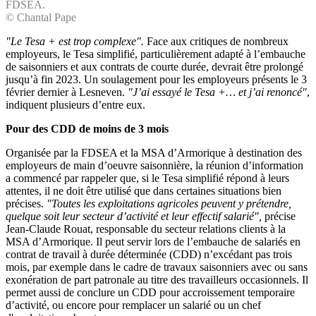
FDSEA.
© Chantal Pape
"Le Tesa + est trop complexe".
Face aux critiques de nombreux
employeurs, le Tesa simplifié, particulièrement adapté à l’embauche
de saisonniers et aux contrats de courte durée, devrait être prolongé
jusqu’à fin 2023. Un soulagement pour les employeurs présents le 3
février dernier à Lesneven.
"J’ai essayé le Tesa +… et j’ai renoncé"
,
indiquent plusieurs d’entre eux.
Pour des CDD de moins de 3 mois
Organisée par la FDSEA et la MSA d’Armorique à destination des
employeurs de main d’oeuvre saisonnière, la réunion d’information
a commencé par rappeler que, si le Tesa simplifié répond à leurs
attentes, il ne doit être utilisé que dans certaines situations bien
précises.
"Toutes les exploitations agricoles peuvent y prétendre,
quelque soit leur secteur d’activité et leur effectif salarié",
précise
Jean-Claude Rouat, responsable du secteur relations clients à la
MSA d’Armorique. Il peut servir lors de l’embauche de salariés en
contrat de travail à durée déterminée (CDD) n’excédant pas trois
mois, par exemple dans le cadre de travaux saisonniers avec ou sans
exonération de part patronale au titre des travailleurs occasionnels. Il
permet aussi de conclure un CDD pour accroissement temporaire
d’activité, ou encore pour remplacer un salarié ou un chef