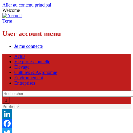
Aller au contenu principal
Welcome
Terra
User account menu
Je me connecte
Actus
Vie professionnelle
Élevage
Cultures & Agronomie
Environnement
Entreprises
Publicité
LinkedIn
Facebook