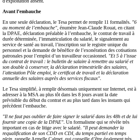
d'exploitation absent.
Avant l’embauche
En une seule déclaration, le Tesa permet de remplir 11 formalités.
"6
au moment de l’embauche",
énumère Jean-Claude Rouat, en citant
la DPAE, déclaration préalable à l’embauche, le contrat de travail à
durée déterminée, l’immatriculation du salarié, le signalement au
service de santé au travail, l’inscription sur le registre unique du
personnel et la demande de bénéfice de l’exonération des cotisations
patronales pour l’emploi d’un travailleur occasionnel
. "Et 5 à l’issue
du contrat de travail : le bulletin de salaire à remettre au salarié et
son double à conserver, la déclaration trimestrielle des salaires,
l’attestation Pôle emploi, le certificat de travail et la déclaration
annuelle des salaires auprès des services fiscaux".
Le Tesa simplifié, à remplir désormais uniquement sur Internet, est à
adresser à la MSA au plus tôt dans les 8 jours avant la date
prévisible du début du contrat et au plus tard dans les instants qui
précèdent l’embauche.
"Il ne faut pas oublier de faire signer le salarié dans les 48h et de lui
fournir une copie de la DPAE"
. Un formalisme qui se révèle très
important en cas de litige avec le salarié.
"Il peut demander la
requalification de son CDD en CDI, du temps partiel en temps
plein,
rappelle Armelle Calmet, qui conseille d’être également très