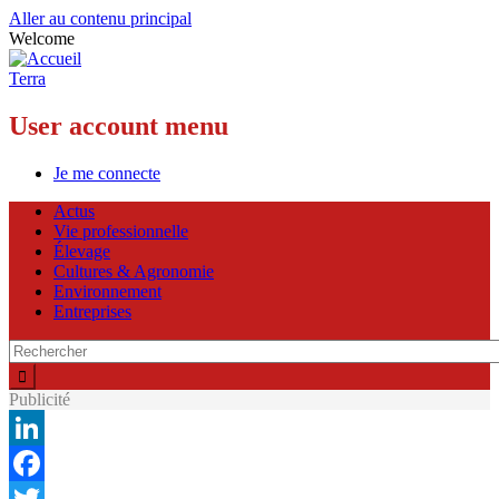
Aller au contenu principal
Welcome
Terra
User account menu
Je me connecte
Actus
Vie professionnelle
Élevage
Cultures & Agronomie
Environnement
Entreprises
Publicité
LinkedIn
Facebook