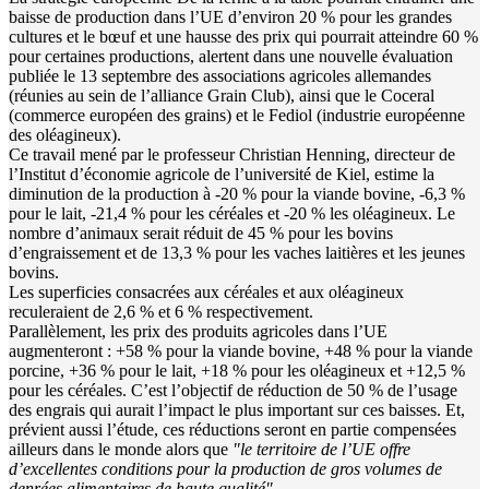
baisse de production dans l’UE d’environ 20 % pour les grandes
cultures et le bœuf et une hausse des prix qui pourrait atteindre 60 %
pour certaines productions, alertent dans une nouvelle évaluation
publiée le 13 septembre des associations agricoles allemandes
(réunies au sein de l’alliance Grain Club), ainsi que le Coceral
(commerce européen des grains) et le Fediol (industrie européenne
des oléagineux).
Ce travail mené par le professeur Christian Henning, directeur de
l’Institut d’économie agricole de l’université de Kiel, estime la
diminution de la production à -20 % pour la viande bovine, -6,3 %
pour le lait, -21,4 % pour les céréales et -20 % les oléagineux. Le
nombre d’animaux serait réduit de 45 % pour les bovins
d’engraissement et de 13,3 % pour les vaches laitières et les jeunes
bovins.
Les superficies consacrées aux céréales et aux oléagineux
reculeraient de 2,6 % et 6 % respectivement.
Parallèlement, les prix des produits agricoles dans l’UE
augmenteront : +58 % pour la viande bovine, +48 % pour la viande
porcine, +36 % pour le lait, +18 % pour les oléagineux et +12,5 %
pour les céréales. C’est l’objectif de réduction de 50 % de l’usage
des engrais qui aurait l’impact le plus important sur ces baisses. Et,
prévient aussi l’étude, ces réductions seront en partie compensées
ailleurs dans le monde alors que
"le territoire de l’UE offre
d’excellentes conditions pour la production de gros volumes de
denrées alimentaires de haute qualité".