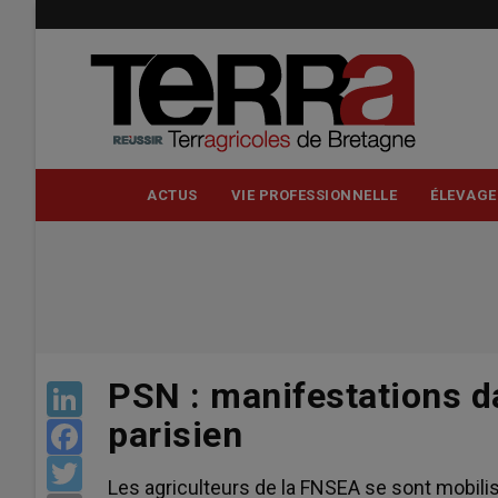
Aller
au
contenu
principal
ACTUS
VIE PROFESSIONNELLE
ÉLEVAGE
PSN : manifestations d
LinkedIn
parisien
Facebook
Twitter
Les agriculteurs de la FNSEA se sont mobili