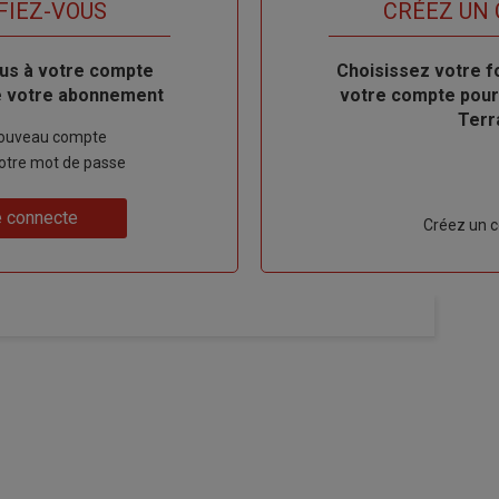
titre
FIEZ-VOUS
TITRE
CRÉEZ UN
us à votre compte
Body
Choisissez votre f
de votre abonnement
votre compte pour
Terr
nouveau compte
 votre mot de passe
 connecte
Lien
Créez un 