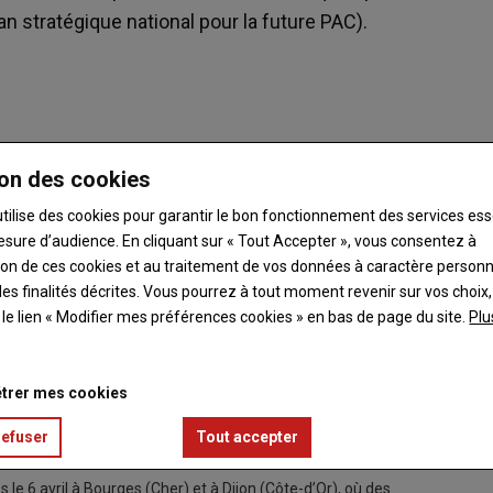
n stratégique national pour la future PAC).
on des cookies
assin parisien a rassemblé, selon elle, près de cinq mille
ur le PSN (déclinaison française de la future Pac).
utilise des cookies pour garantir le bon fonctionnement des services ess
des éco-régimes, jugé trop exigeant et excluant de nombreux
esure d’audience. En cliquant sur « Tout Accepter », vous consentez à
 les autoroutes A10 et A13, convois de tracteurs dans la Marne,
ation de ces cookies et au traitement de vos données à caractère person
le Loiret, manifestations devant les préfectures à Lille ou au
es finalités décrites. Vous pourrez à tout moment revenir sur vos choix,
irs publics... La FRSEA Grand bassin parisien, qui regroupe
t le lien « Modifier mes préférences cookies » en bas de page du site.
Plu
andie à la Champagne-Ardenne, en passant par l’Île-de-France
r un avertissement à Emmanuel Macron"
dont
"on ne partage pas
n, président de la FRSEA Grand bassin parisien.
trer mes cookies
refuser
Tout accepter
 le 6 avril à Bourges (Cher) et à Dijon (Côte-d’Or), où des