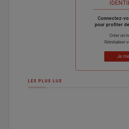
titre
TITRE
IDENTI
Body
Connectez-vo
pour profiter 
Lien
Créer un 
"Créer
Lien
Réinitialiser
un
"Réinitialiser
Lien
nouveau
votre
Je me
"Je
compte"
mot
me
de
connecte"
passe"
LES PLUS LUS