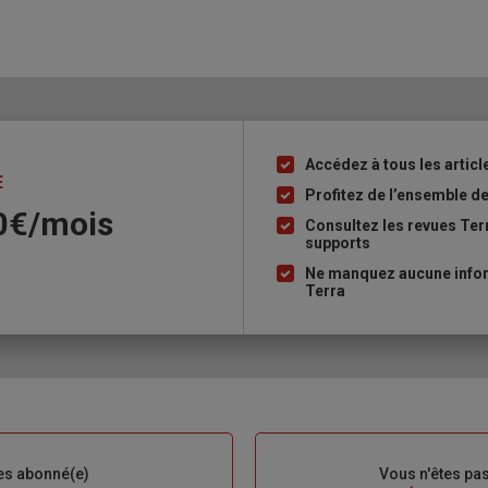
Accédez à tous les articl
Liste
E
à
Profitez de l’ensemble des
90€/mois
puce
Consultez les revues Ter
supports
Ne manquez aucune inform
Terra
es abonné(e)
Sous-
Vous n'êtes pa