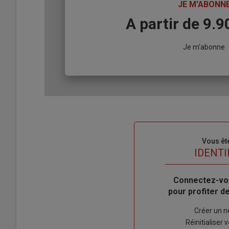
TITRE
JE M'ABONN
Body
A partir de 9.
Lien
Je m'abonne
Sous-
Vous êt
titre
TITRE
IDENTI
Body
Connectez-vo
pour profiter 
Lien
Créer un 
"Créer
Lien
Réinitialiser