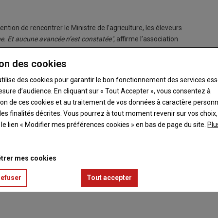
ention de rencontrer le Ministre de l’agriculture, les éleveurs
e. Et aucune avancée n’est constatée",
affirme l’association
r ses positions, maintien de la castration, avec gestion de la
urs organisations, des chambres d’agriculture et du syndicalisme
on des cookies
ajorité des porcs. Et une compensation financière des éleveurs
utilise des cookies pour garantir le bon fonctionnement des services ess
 exigeraient des porcs castrés".
Alors que la non castration
esure d’audience. En cliquant sur « Tout Accepter », vous consentez à
Espagne, leur crainte est grande de perdre en compétitivité.
ation de ces cookies et au traitement de vos données à caractère person
ue, avec pour conséquence l’arrêt de la production dans un
es finalités décrites. Vous pourrez à tout moment revenir sur vos choix,
 une castration avec le nouveau protocole.
"Une opération qui
t le lien « Modifier mes préférences cookies » en bas de page du site.
Plu
e pour la non castration".
Vidéo à retrouver sur
thuser=0
trer mes cookies
refuser
Tout accepter