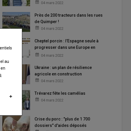
04 mars 2022
Près de 200 tracteurs dans les rues
de Quimper !
04 mars 2022
Cheptel porcin : l’Espagne seule à
progresser dans une Europe en
entiels
recul
04 mars 2022
nel au
Ukraine : un plan de résilience
 en
agricole en construction
s
04 mars 2022
Trévarez fête les camélias
04 mars 2022
Crise du porc : "plus de 1 700
dossiers" d'aides déposés