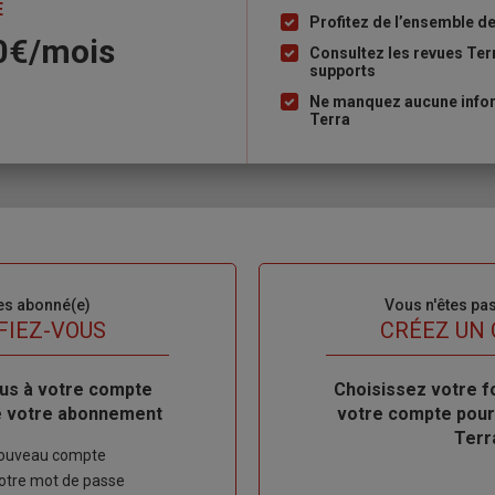
E
à
Profitez de l’ensemble des
90€/mois
puce
Consultez les revues Ter
supports
Ne manquez aucune inform
Terra
es abonné(e)
Sous-
Vous n'êtes pa
titre
FIEZ-VOUS
TITRE
CRÉEZ UN
us à votre compte
Body
Choisissez votre f
de votre abonnement
votre compte pour
Terr
nouveau compte
 votre mot de passe