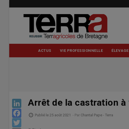
Aller
au
contenu
principal
ACTUS
VIE PROFESSIONNELLE
ÉLEVAGE
Arrêt de la castration à 
LinkedIn
Facebook
Publié le 25 août 2021
- Par
Chantal Pape - Terra
Twitter