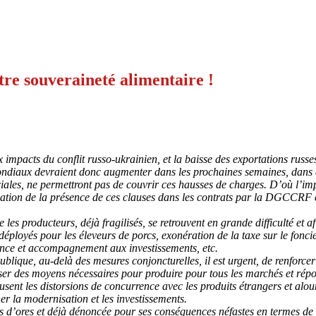
otre souveraineté alimentaire !
x impacts du conflit russo-ukrainien, et la baisse des exportations russ
 mondiaux devraient donc augmenter dans les prochaines semaines, dans 
iales, ne permettront pas de couvrir ces hausses de charges. D’où l’imp
fication de la présence de ces clauses dans les contrats par la DGCCRF 
es producteurs, déjà fragilisés, se retrouvent en grande difficulté et af
éployés pour les éleveurs de porcs, exonération de la taxe sur le foncie
nce et accompagnement aux investissements, etc.
blique, au-delà des mesures conjoncturelles, il est urgent, de renforcer
sposer des moyens nécessaires pour produire pour tous les marchés et ré
usent les distorsions de concurrence avec les produits étrangers et alour
er la modernisation et les investissements.
 d’ores et déjà dénoncée pour ses conséquences néfastes en termes de s