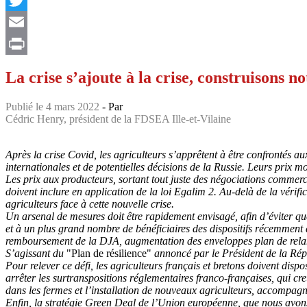
Twitter
Email
Print
La crise s’ajoute à la crise, construisons n
Publié le 4 mars 2022
- Par
Cédric Henry, président de la FDSEA Ille-et-Vilaine
Après la crise Covid, les agriculteurs s’apprêtent à être confrontés au
internationales et de potentielles décisions de la Russie. Leurs prix
Les prix aux producteurs, sortant tout juste des négociations commerc
doivent inclure en application de la loi Egalim 2. Au-delà de la véri
agriculteurs face à cette nouvelle crise.
Un arsenal de mesures doit être rapidement envisagé, afin d’éviter que l
et à un plus grand nombre de bénéficiaires des dispositifs récemment d
remboursement de la DJA, augmentation des enveloppes plan de rela
S’agissant du
"Plan de résilience"
annoncé par le Président de la Répu
Pour relever ce défi, les agriculteurs français et bretons doivent di
arrêter les surtranspositions réglementaires franco-françaises, qui cre
dans les fermes et l’installation de nouveaux agriculteurs, accompagn
Enfin, la stratégie Green Deal de l’Union européenne, que nous avons