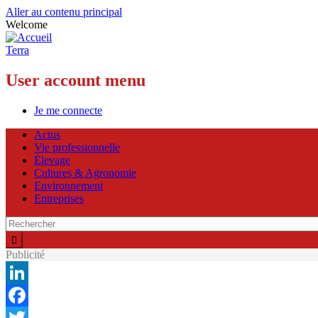
Aller au contenu principal
Welcome
Terra
User account menu
Je me connecte
Actus
Vie professionnelle
Élevage
Cultures & Agronomie
Environnement
Entreprises
Publicité
LinkedIn
Facebook