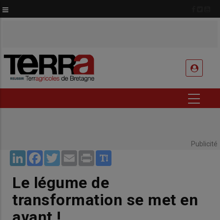
Aller
au
contenu
principal
USER
ACCOUNT
MENU
Publicité
LinkedIn
Facebook
Twitter
Email
Print
Le légume de
transformation se met en
avant !