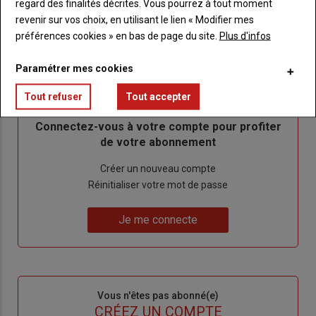
regard des finalités décrites. Vous pourrez à tout moment
revenir sur vos choix, en utilisant le lien « Modifier mes
préférences cookies » en bas de page du site.
Plus d'infos
Paramétrer mes cookies
Sous-
Vous êtes abonné(e)
titre
TITRE
IDENTIFIEZ-VOUS
Tout refuser
Tout accepter
Body
Connectez-vous à votre compte pour profiter
de votre abonnement
Lien
Créer un nouveau compte
"Créer
Lien
Réinitialiser votre mot de passe
un
"Réinitialiser
Lien
nouveau
votre
Je me connecte
"Je
compte"
mot
me
de
connecte"
passe"
Sous-
Vous n'êtes pas abonné(e)
titre
TITRE
CRÉEZ UN COMPTE