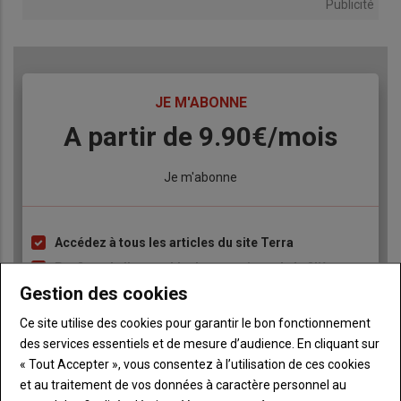
Publicité
TITRE
JE M'ABONNE
Body
A partir de 9.90€/mois
Lien
Je m'abonne
Accédez à tous les articles du site Terra
Liste
à
Profitez de l’ensemble des cotations de la filière
Terra
puce
Gestion des cookies
Consultez les revues Terra au format numérique, sur
tous les supports
Ce site utilise des cookies pour garantir le bon fonctionnement
des services essentiels et de mesure d’audience. En cliquant sur
Ne manquez aucune information grâce aux
newsletters de la filière Terra
« Tout Accepter », vous consentez à l’utilisation de ces cookies
et au traitement de vos données à caractère personnel au