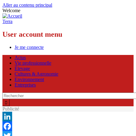
Aller au contenu principal
Welcome
Terra
User account menu
Je me connecte
Actus
Vie professionnelle
Élevage
Cultures & Agronomie
Environnement
Entreprises
Publicité
LinkedIn
Facebook