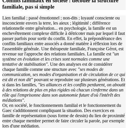
Conflits familiaux en société : décoder la structure
familiale, pas si simple
Lien familial ; passé émotionnel ; non-dits ; loyauté consciente ou
insconciente envers la terre, les aieux ; légitimité ; différence
relationnelle entre génération... en psychologie, la famille est un
enchevêtrement complexe difficile à détricoter mais par lequel il faut
passer parfois pour sortir du conflit. En effet, la prépondérance des
conflits familiaux entre associés a donné matière à réflexion lors de
l'assemblée générale. Une thérapeute familiale, Françoise Gérot, est
revenue sur l'approche des relations familiales. La famille est
"un
système en évolution et les crises sont normales comme une
tentative de stabilisation".
Une des analyses est de considérer
chaque famille comme une structure avec
"ses modes de
communication, ses modes d'organisation et de circulation de ce qui
est dit et non dit"
pouvant se reproduire sur plusieurs générations. Et
si dans les familles,
"les alliances et les conflits perdurent, on aboutit
à des relations de plus en plus rigides où chacun s'enferme dans un
rôle qui l'emprisonne dans son autonomie future d'où l'intérêt des
médiations".
Or, en société, le fonctionnements familial et le fonctionnement du
Gaec s'additionnent compliquant la situation. Des exercices en
famille de représentation (sous forme de dessin) du lien de proximité
entre chaque membre permet de faire circuler la parole, par exemple
lors d'une médiation.