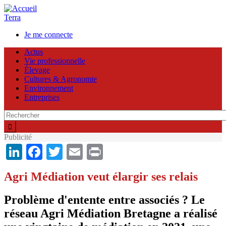
Aller
au
Terra
contenu
Je me connecte
principal
User
Actus
account
Vie professionnelle
Élevage
menu
Cultures & Agronomie
Environnement
Entreprises
Publicité
LinkedIn
Facebook
Twitter
Email
Print
Agri Médiation veut élargir ses relais
Problème d'entente entre associés ? Le
réseau Agri Médiation Bretagne a réalisé