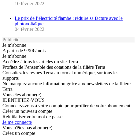
10 février 2022
Le prix de l’électricité flambe : réduire sa facture avec le
photovoltaïque
04 février 2022
Publicité
Titre
Je m'abonne
Body
A partir de 9.90€/mois
Lien
Je m'abonne
Liste
Accédez à tous les articles du site Terra
à
Profitez de l’ensemble des cotations de la filière Terra
puce
Consultez les revues Terra au format numérique, sur tous les
supports
Ne manquez aucune information grâce aux newsletters de la filière
Terra
Sous-
Vous êtes abonné(e)
titre
Titre
IDENTIFIEZ-VOUS
Body
Connectez-vous à votre compte pour profiter de votre abonnement
Lien
Créer un nouveau compte
"Créer
Lien
Réinitialiser votre mot de passe
un
"Réinitialiser
Lien
Je me connecte
nouveau
votre
"Je
Sous-
Vous n'êtes pas abonné(e)
compte"
mot
me
titre
Titre
Créez un compte