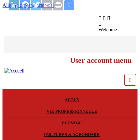
Aller au contenu principal
LinkedIn
Facebook
Twitter
Email
Print
Welcome
User account menu
ACTUS
VIE PROFESSIONNELLE
ÉLEVAGE
CULTURES & AGRONOMIE