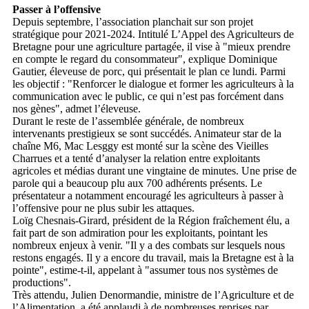
Passer à l’offensive
Depuis septembre, l’association planchait sur son projet
stratégique pour 2021-2024. Intitulé L’Appel des Agriculteurs de
Bretagne pour une agriculture partagée, il vise à "mieux prendre
en compte le regard du consommateur", explique Dominique
Gautier, éleveuse de porc, qui présentait le plan ce lundi. Parmi
les objectif : "Renforcer le dialogue et former les agriculteurs à la
communication avec le public, ce qui n’est pas forcément dans
nos gènes", admet l’éleveuse.
Durant le reste de l’assemblée générale, de nombreux
intervenants prestigieux se sont succédés. Animateur star de la
chaîne M6, Mac Lesggy est monté sur la scène des Vieilles
Charrues et a tenté d’analyser la relation entre exploitants
agricoles et médias durant une vingtaine de minutes. Une prise de
parole qui a beaucoup plu aux 700 adhérents présents. Le
présentateur a notamment encouragé les agriculteurs à passer à
l’offensive pour ne plus subir les attaques.
Loïg Chesnais-Girard, président de la Région fraîchement élu, a
fait part de son admiration pour les exploitants, pointant les
nombreux enjeux à venir. "Il y a des combats sur lesquels nous
restons engagés. Il y a encore du travail, mais la Bretagne est à la
pointe", estime-t-il, appelant à "assumer tous nos systèmes de
productions".
Très attendu, Julien Denormandie, ministre de l’Agriculture et de
l’Alimentation, a été applaudi à de nombreuses reprises par