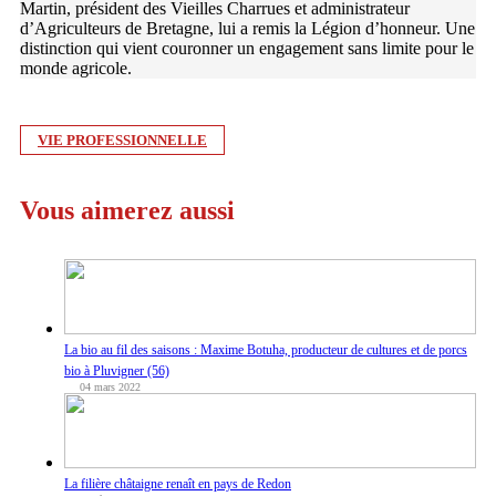
Martin, président des Vieilles Charrues et administrateur
d’Agriculteurs de Bretagne, lui a remis la Légion d’honneur. Une
distinction qui vient couronner un engagement sans limite pour le
monde agricole.
VIE PROFESSIONNELLE
Vous aimerez aussi
La bio au fil des saisons : Maxime Botuha, producteur de cultures et de porcs
bio à Pluvigner (56)
04 mars 2022
La filière châtaigne renaît en pays de Redon