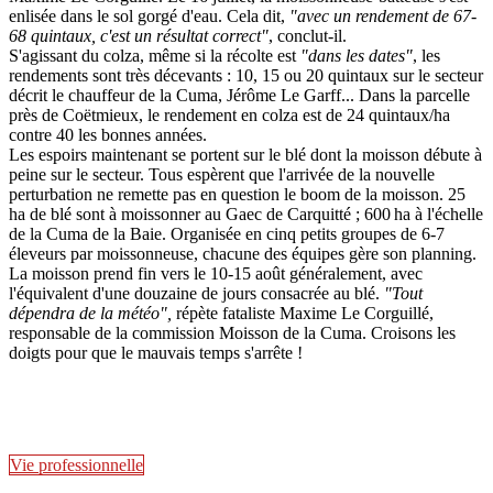
enlisée dans le sol gorgé d'eau. Cela dit,
"avec un rendement de 67-
68 quintaux, c'est un résultat correct"
, conclut-il.
S'agissant du colza, même si la récolte est
"dans les dates"
, les
rendements sont très décevants : 10, 15 ou 20 quintaux sur le secteur
décrit le chauffeur de la Cuma, Jérôme Le Garff... Dans la parcelle
près de Coëtmieux, le rendement en colza est de 24 quintaux/ha
contre 40 les bonnes années.
Les espoirs maintenant se portent sur le blé dont la moisson débute à
peine sur le secteur. Tous espèrent que l'arrivée de la nouvelle
perturbation ne remette pas en question le boom de la moisson. 25
ha de blé sont à moissonner au Gaec de Carquitté ; 600 ha à l'échelle
de la Cuma de la Baie. Organisée en cinq petits groupes de 6-7
éleveurs par moissonneuse, chacune des équipes gère son planning.
La moisson prend fin vers le 10-15 août généralement, avec
l'équivalent d'une douzaine de jours consacrée au blé.
"Tout
dépendra de la météo",
répète fataliste Maxime Le Corguillé,
responsable de la commission Moisson de la Cuma. Croisons les
doigts pour que le mauvais temps s'arrête !
Vie professionnelle