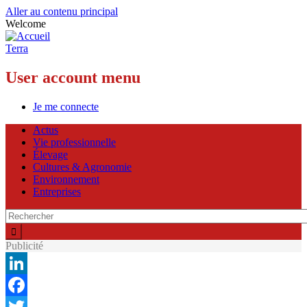
Aller au contenu principal
Welcome
Terra
User account menu
Je me connecte
Actus
Vie professionnelle
Élevage
Cultures & Agronomie
Environnement
Entreprises
Publicité
LinkedIn
Facebook