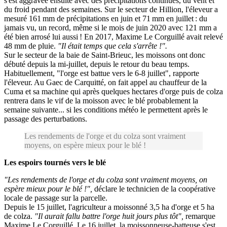
s'est aggravée ensuite avec des précipitations continues, du vent et
du froid pendant des semaines. Sur le secteur de Hillion, l'éleveur a
mesuré 161 mm de précipitations en juin et 71 mm en juillet : du
jamais vu, un record, même si le mois de juin 2020 avec 121 mm a
été bien arrosé lui aussi ! En 2017, Maxime Le Corguillé avait relevé
48 mm de pluie.
"Il était temps que cela s'arrête !".
Sur le secteur de la baie de Saint-Brieuc, les moissons ont donc
débuté depuis la mi-juillet, depuis le retour du beau temps.
Habituellement, "l'orge est battue vers le 6-8 juillet", rapporte
l'éleveur. Au Gaec de Carquitté, on fait appel au chauffeur de la
Cuma et sa machine qui après quelques hectares d'orge puis de colza
rentrera dans le vif de la moisson avec le blé probablement la
semaine suivante... si les conditions météo le permettent après le
passage des perturbations.
Les rendements de l'orge et du colza sont vraiment
moyens, on espère mieux pour le blé !
Les espoirs tournés vers le blé
"Les rendements de l'orge et du colza sont vraiment moyens, on
espère mieux pour le blé !",
déclare le technicien de la coopérative
locale de passage sur la parcelle.
Depuis le 15 juillet, l'agriculteur a moissonné 3,5 ha d'orge et 5 ha
de colza.
"Il aurait fallu battre l'orge huit jours plus tôt",
remarque
Maxime Le Corguillé. Le 16 juillet, la moissonneuse-batteuse s'est