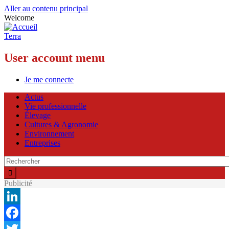
Aller au contenu principal
Welcome
Terra
User account menu
Je me connecte
Actus
Vie professionnelle
Élevage
Cultures & Agronomie
Environnement
Entreprises
Publicité
LinkedIn
Facebook