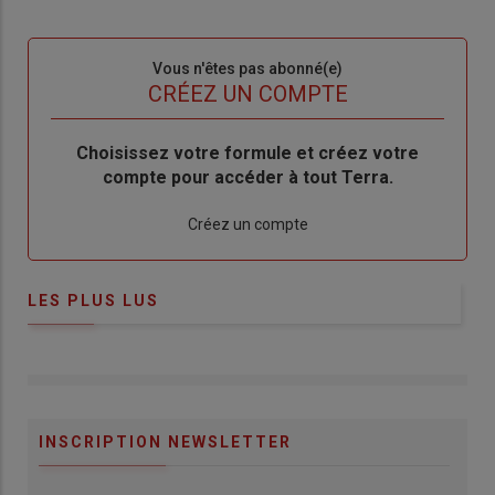
connecte"
passe"
Sous-
Vous n'êtes pas abonné(e)
titre
TITRE
CRÉEZ UN COMPTE
Body
Choisissez votre formule et créez votre
compte pour accéder à tout Terra.
Lien
Créez un compte
LES PLUS LUS
INSCRIPTION NEWSLETTER