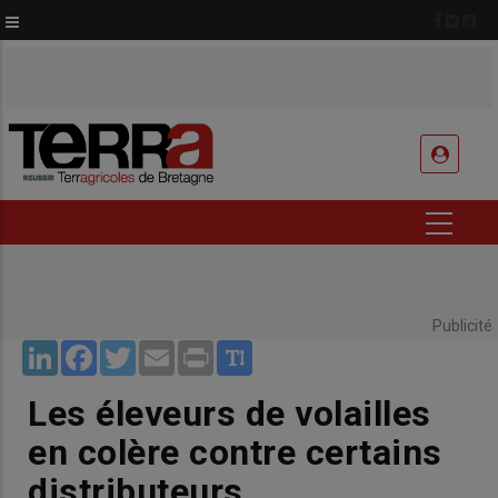
Aller
au
contenu
principal
USER
ACCOUNT
MENU
Publicité
LinkedIn
Facebook
Twitter
Email
Print
Les éleveurs de volailles
en colère contre certains
distributeurs