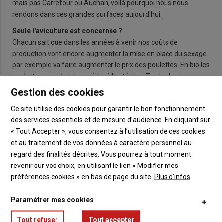
mais pas Carrefour ou Auchan, voilà pourquoi nous nous
rendons dans ces grandes surfaces aujourd'hui.
Seule l'aviculture est concernée ?
Chacun sait que dans les années à venir nos coûts de
production vont encore augmenter la mise en place du sexage
par exemple va faire augmenter le prix des poulettes. En bio les
poulettes vont devoir accéder à l'extérieur. Toutes les
productions sont concernées, d'ailleurs d'autres actions seront
Gestion des cookies
prévues cette semaine en Côtes d'Armor pour enfin obtenir
Ce site utilise des cookies pour garantir le bon fonctionnement
d'une façon générale l'application de la loi et la prise en compte
des services essentiels et de mesure d’audience. En cliquant sur
dans les négociations de prix de la hausse des coûts de
« Tout Accepter », vous consentez à l’utilisation de ces cookies
production.
et au traitement de vos données à caractère personnel au
regard des finalités décrites. Vous pourrez à tout moment
revenir sur vos choix, en utilisant le lien « Modifier mes
préférences cookies » en bas de page du site.
Plus d'infos
ENTREPRISES
Paramétrer mes cookies
Tout refuser
Tout accepter