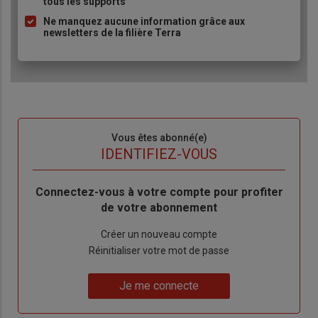
tous les supports
Ne manquez aucune information grâce aux
newsletters de la filière Terra
Sous-
Vous êtes abonné(e)
titre
TITRE
IDENTIFIEZ-VOUS
Body
Connectez-vous à votre compte pour profiter
de votre abonnement
Lien
Créer un nouveau compte
"Créer
Lien
Réinitialiser votre mot de passe
un
"Réinitialiser
Lien
nouveau
votre
Je me connecte
"Je
compte"
mot
me
de