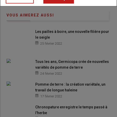
VOUS AIMEREZ AUSSI
Les pailles à boire, une nouvelle filière pour
le seigle
25 février 2022
Tous les ans, Germicopa crée de nouvelles
variétés de pomme de terre
24 février 2022
Pomme de terre : la création variétale, un
travail de longue haleine
17 février 2022
Chronopature enregistre le temps passé à
l'herbe