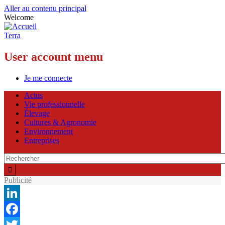
Aller au contenu principal
Welcome
Terra
User account menu
Je me connecte
Actus
Vie professionnelle
Élevage
Cultures & Agronomie
Environnement
Entreprises
Publicité
LinkedIn
Facebook