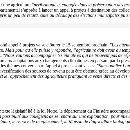
ir une agriculture
"performante et engagée dans la préservation des ress
épartemental s’apprête à lancer un appel à projets à destination des collec
a pris un peu de retard, suite au décalage des élections municipales p
second appel à projets va se clôturer le 15 septembre prochain.
"Les attent
re.
Mais pour qu’elle puisse y répondre, l’agriculture doit avoir du temp
s.
"Nous voulons accompagner les initiatives qui ne trouvent pas de ré
ion aux adaptations aux changements climatiques en passant par la prése
les thèmes couverts par l’appel à projets sont vastes.
"Sans oublier l’am
iversification des sources de revenu peut être obtenue grâce au dévelop
met le rapprochement des agriculteurs pratiquant la vente directe et des
texte législatif lié à la loi Notre, le département du Finistère accompag
 possibilité aux collégiens de se rendre sur une exploitation, pour mieux
Cuma, le service de remplacement, la Maison de l’agriculture biologi