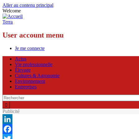
Aller au contenu principal
Welcome
Terra
User account menu
Je me connecte
Actus
Vie professionnelle
Élevage
Cultures & Agronomie
Environnement
Entreprises
Publicité
LinkedIn
Facebook