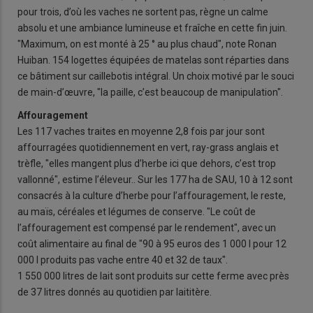
pour trois, d’où les vaches ne sortent pas, règne un calme
absolu et une ambiance lumineuse et fraîche en cette fin juin.
"Maximum, on est monté à 25 ° au plus chaud", note Ronan
Huiban. 154 logettes équipées de matelas sont réparties dans
ce bâtiment sur caillebotis intégral. Un choix motivé par le souci
de main-d’œuvre, "la paille, c’est beaucoup de manipulation".
Affouragement
Les 117 vaches traites en moyenne 2,8 fois par jour sont
affourragées quotidiennement en vert, ray-grass anglais et
trèfle, "elles mangent plus d’herbe ici que dehors, c’est trop
vallonné", estime l’éleveur.. Sur les 177 ha de SAU, 10 à 12 sont
consacrés à la culture d’herbe pour l’affouragement, le reste,
au maïs, céréales et légumes de conserve. "Le coût de
l’affouragement est compensé par le rendement", avec un
coût alimentaire au final de "90 à 95 euros des 1 000 l pour 12
000 l produits pas vache entre 40 et 32 de taux".
1 550 000 litres de lait sont produits sur cette ferme avec près
de 37 litres donnés au quotidien par laititère.