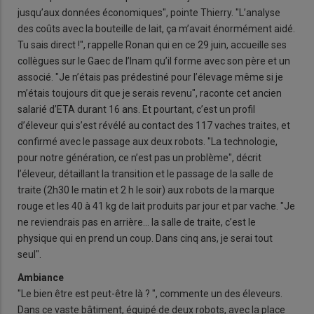
jusqu’aux données économiques", pointe Thierry. "L’analyse
des coûts avec la bouteille de lait, ça m’avait énormément aidé.
Tu sais direct !", rappelle Ronan qui en ce 29 juin, accueille ses
collègues sur le Gaec de l’Inam qu’il forme avec son père et un
associé. "Je n’étais pas prédestiné pour l’élevage même si je
m’étais toujours dit que je serais revenu", raconte cet ancien
salarié d’ETA durant 16 ans. Et pourtant, c’est un profil
d’éleveur qui s’est révélé au contact des 117 vaches traites, et
confirmé avec le passage aux deux robots. "La technologie,
pour notre génération, ce n’est pas un problème", décrit
l’éleveur, détaillant la transition et le passage de la salle de
traite (2h30 le matin et 2 h le soir) aux robots de la marque
rouge et les 40 à 41 kg de lait produits par jour et par vache. "Je
ne reviendrais pas en arrière… la salle de traite, c’est le
physique qui en prend un coup. Dans cinq ans, je serai tout
seul".
Ambiance
"Le bien être est peut-être là ? ", commente un des éleveurs.
Dans ce vaste bâtiment, équipé de deux robots, avec la place