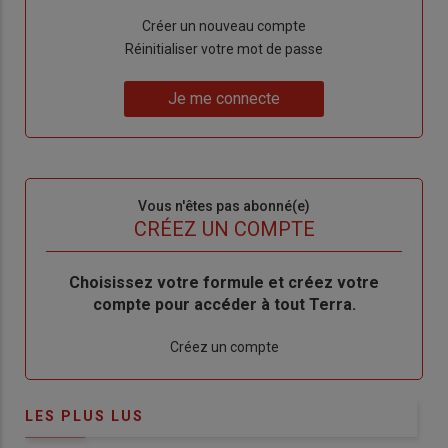
Lien
Créer un nouveau compte
"Créer
Lien
Réinitialiser votre mot de passe
un
"Réinitialiser
Lien
nouveau
votre
Je me connecte
"Je
compte"
mot
me
de
connecte"
passe"
Sous-
Vous n'êtes pas abonné(e)
titre
TITRE
CRÉEZ UN COMPTE
Body
Choisissez votre formule et créez votre
compte pour accéder à tout Terra.
Lien
Créez un compte
LES PLUS LUS