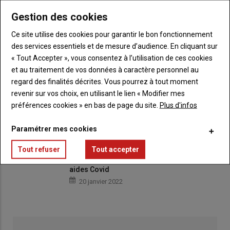
Éleveurs de Blonde d'Aquitaine : des
Gestion des cookies
changements s'annoncent en 2022
10 février 2022
Ce site utilise des cookies pour garantir le bon fonctionnement
des services essentiels et de mesure d’audience. En cliquant sur
Les Ovinpiades, une autre façon d’assurer
« Tout Accepter », vous consentez à l’utilisation de ces cookies
la promotion de l’élevage ovin
et au traitement de vos données à caractère personnel au
03 février 2022
regard des finalités décrites. Vous pourrez à tout moment
revenir sur vos choix, en utilisant le lien « Modifier mes
Pierrick Le Labourier témoigne d’une vie
préférences cookies » en bas de page du site.
Plus d'infos
d’aviculteur : 300 lots et 4 millions de
volailles élevées
03 février 2022
Paramétrer mes cookies
Tout refuser
Tout accepter
Les producteurs de porcs réclament des
aides Covid
20 janvier 2022