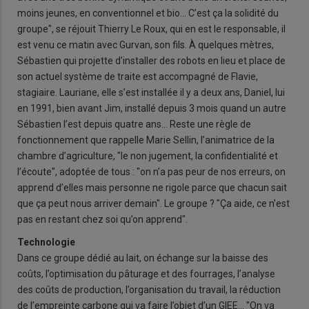
moins jeunes, en conventionnel et bio… C’est ça la solidité du
groupe", se réjouit Thierry Le Roux, qui en est le responsable, il
est venu ce matin avec Gurvan, son fils. À quelques mètres,
Sébastien qui projette d’installer des robots en lieu et place de
son actuel système de traite est accompagné de Flavie,
stagiaire. Lauriane, elle s’est installée il y a deux ans, Daniel, lui
en 1991, bien avant Jim, installé depuis 3 mois quand un autre
Sébastien l’est depuis quatre ans… Reste une règle de
fonctionnement que rappelle Marie Sellin, l’animatrice de la
chambre d’agriculture, "le non jugement, la confidentialité et
l’écoute", adoptée de tous : "on n’a pas peur de nos erreurs, on
apprend d’elles mais personne ne rigole parce que chacun sait
que ça peut nous arriver demain". Le groupe ? "Ça aide, ce n’est
pas en restant chez soi qu’on apprend".
Technologie
Dans ce groupe dédié au lait, on échange sur la baisse des
coûts, l’optimisation du pâturage et des fourrages, l’analyse
des coûts de production, l’organisation du travail, la réduction
de l’empreinte carbone qui va faire l’objet d’un GIEE... "On va