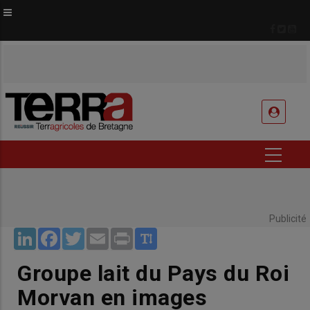
Aller
au
contenu
principal
USER
ACCOUNT
MENU
Publicité
LinkedIn
Facebook
Twitter
Email
Print
Groupe lait du Pays du Roi
Morvan en images