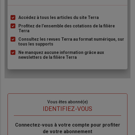
Accédez à tous les articles du site Terra
Liste
à
Profitez de l’ensemble des cotations de la filière
Terra
puce
Consultez les revues Terra au format numérique, sur
tous les supports
Ne manquez aucune information grâce aux
newsletters de la filière Terra
Sous-
Vous êtes abonné(e)
titre
TITRE
IDENTIFIEZ-VOUS
Body
Connectez-vous à votre compte pour profiter
de votre abonnement