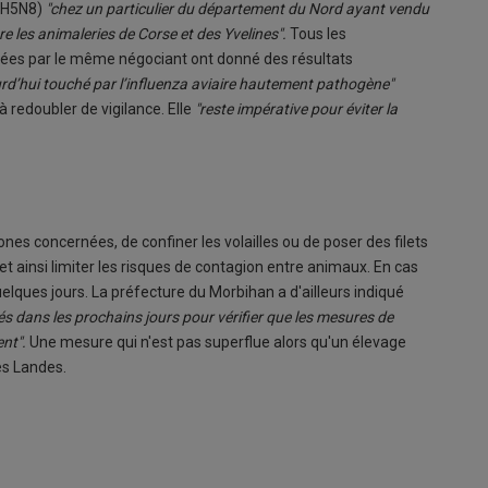
e H5N8)
"chez un particulier du département du Nord ayant vendu
 les animaleries de Corse et des Yvelines".
Tous les
rées par le même négociant ont donné des résultats
urd’hui touché par l’influenza aviaire hautement pathogène"
 redoubler de vigilance. Elle
"reste impérative pour éviter la
ones concernées, de confiner les volailles ou de poser des filets
 ainsi limiter les risques de contagion entre animaux. En cas
uelques jours. La préfecture du Morbihan a d'ailleurs indiqué
sés dans les prochains jours pour vérifier que les mesures de
nt".
Une mesure qui n'est pas superflue alors qu'un élevage
es Landes.