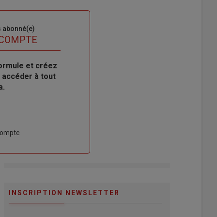
s abonné(e)
 COMPTE
ormule et créez
 accéder à tout
a.
compte
INSCRIPTION NEWSLETTER