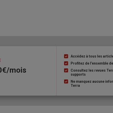
Accédez à tous les articl
Liste
E
à
Profitez de l’ensemble des
90€/mois
puce
Consultez les revues Ter
supports
Ne manquez aucune inform
Terra