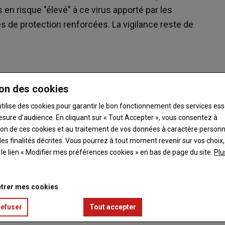
en risque "élevé" à ce virus apporté par les
s de protection renforcées. La vigilance reste de
. Veille sanitaire internationale - Plateforme ESA.
on des cookies
utilise des cookies pour garantir le bon fonctionnement des services ess
esure d’audience. En cliquant sur « Tout Accepter », vous consentez à
s de grippe aviaire causés par le sous-type H5N8 ont été
ation de ces cookies et au traitement de vos données à caractère person
français ont été placés en risque "élevé" d'introduction de la
es finalités décrites. Vous pourrez à tout moment revenir sur vos choix,
entourent ce virus, qui n'est pas transmissible à l'homme.
t le lien « Modifier mes préférences cookies » en bas de page du site.
Plu
trer mes cookies
e avoir découvert une oie bernache trouvée morte sur le littoral
t de la même lignée que ceux qui circulent actuellement en
refuser
Tout accepter
vèle par ailleurs avoir découvert, il y a quelques jours, la