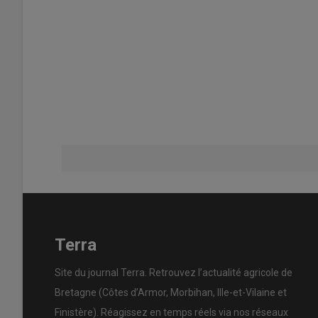
Terra
Site du journal Terra. Retrouvez l’actualité agricole de
Bretagne (Côtes d’Armor, Morbihan, Ille-et-Vilaine et
Finistère). Réagissez en temps réels via nos réseaux