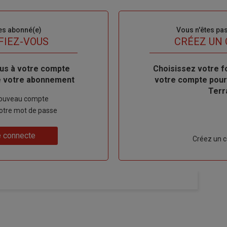
es abonné(e)
Sous-
Vous n'êtes pa
titre
FIEZ-VOUS
TITRE
CRÉEZ UN
us à votre compte
Body
Choisissez votre f
de votre abonnement
votre compte pour
Terr
nouveau compte
 votre mot de passe
 connecte
Lien
Créez un 