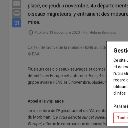
Email
placé, ce jeudi 5 novembre, 45 départements 
Print
oiseaux migrateurs, y entraînant des mesure
mise.
Publié le 11 décembre 2020
- Par
Hélène Bonneau
Carte interactive de la maladie H5N8 au 2 décembre 2020
Gesti
© ESA
Ce site 
et de m
Plusieurs cas d'oiseaux sauvages et domestiques atteint
l’utilis
détectés en Europe cet automne. Ainsi, 45 départements 
regard d
grippe aviaire H5N8, le 5 novembre, plusieurs questions 
utilisan
d'infos
Appel à la vigilance
Paramé
Le ministère de l’Agriculture et de l’Alimentation indiqu
du Morbihan.
"Le virus détecté sur cet oiseau sauvage es
Tout 
Europe",
affirme le communiqué du ministère. Ce dernier ré