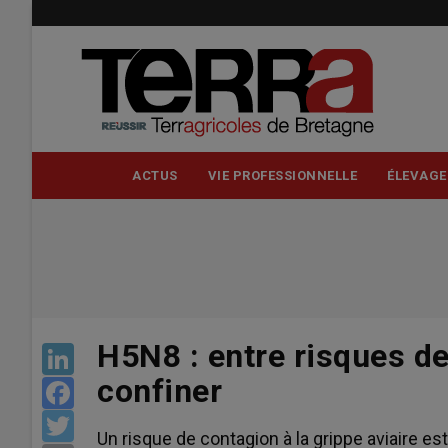
Aller
au
contenu
principal
ACTUS
VIE PROFESSIONNELLE
ÉLEVAGE
H5N8 : entre risques de
LinkedIn
confiner
Facebook
Twitter
Un risque de contagion à la grippe aviaire es