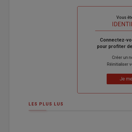
Sous-
Vous êt
titre
TITRE
IDENTI
Body
Connectez-vo
pour profiter 
Lien
Créer un 
"Créer
Lien
Réinitialiser
un
"Réinitialiser
Lien
nouveau
votre
Je me
"Je
compte"
mot
me
de
connecte"
passe"
LES PLUS LUS