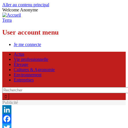
Aller au contenu principal
Welcome
Anonyme
Terra
User account menu
Je me connecte
Actus
Vie professionnelle
Élevage
Cultures & Agronomie
Environnement
Entreprises
Publicité
LinkedIn
Facebook