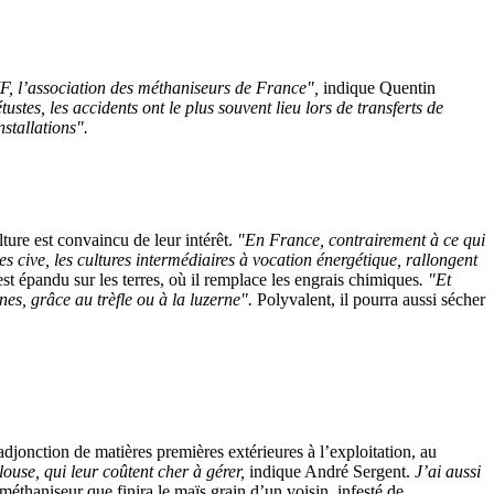
MF, l’association des méthaniseurs de France",
indique Quentin
stes, les accidents ont le plus souvent lieu lors de transferts de
nstallations".
ture est convaincu de leur intérêt.
"En France, contrairement à ce qui
les cive, les cultures intermédiaires à vocation énergétique, rallongent
st épandu sur les terres, où il remplace les engrais chimiques
. "Et
es, grâce au trèfle ou à la luzerne".
Polyvalent, il pourra aussi sécher
jonction de matières premières extérieures à l’exploitation, au
ouse, qui leur coûtent cher à gérer,
indique André Sergent.
J’ai aussi
 méthaniseur que finira le maïs grain d’un voisin, infesté de