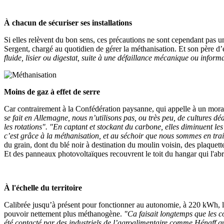
À chacun de sécuriser ses installations
Si elles relèvent du bon sens, ces précautions ne sont cependant pas u
Sergent, chargé au quotidien de gérer la méthanisation. Et son père d’e
fluide, lisier ou digestat, suite à une défaillance mécanique ou informa
Moins de gaz à effet de serre
Car contrairement à la Confédération paysanne, qui appelle à un morato
se fait en Allemagne, nous n’utilisons pas, ou très peu, de cultures dé
les rotations". "En captant et stockant du carbone, elles diminuent les 
c’est grâce à la méthanisation, et au séchoir que nous sommes en train
du grain, dont du blé noir à destination du moulin voisin, des plaquette
Et des panneaux photovoltaïques recouvrent le toit du hangar qui l'abr
À l'échelle du territoire
Calibrée jusqu’à présent pour fonctionner au autonomie, à 220 kWh, la
pouvoir nettement plus méthanogène.
"Ca faisait longtemps que les c
été contacté par des industriels de l’agroalimentaire comme Hénaff qu