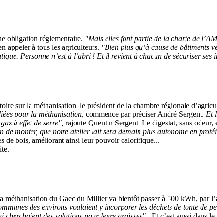
ne obligation réglementaire.
"Mais elles font partie de la charte de l’A
n appeler à tous les agriculteurs.
"Bien plus qu’à cause de bâtiments vétu
tique. Personne n’est à l’abri ! Et il revient à chacun de sécuriser ses i
ire sur la méthanisation, le président de la chambre régionale d’agricul
diées pour la méthanisation,
commence par préciser André Sergent.
Et 
gaz à effet de serre",
rajoute Quentin Sergent. Le digestat, sans odeur, e
 de monter, que notre atelier lait sera demain plus autonome en protéin
s de bois, améliorant ainsi leur pouvoir calorifique...
ite.
 méthanisation du Gaec du Millier va bientôt passer à 500 kWh, par l’ad
ommunes des environs voulaient y incorporer les déchets de tonte de pel
i cherchaient des solutions pour leurs graisses".
Et c’est aussi dans le