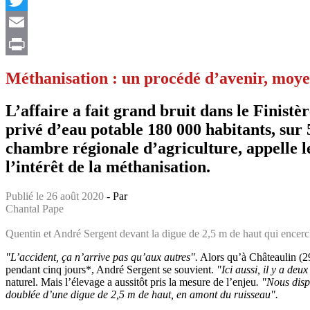
Twitter
Email
Print
Méthanisation : un procédé d’avenir, moy
L’affaire a fait grand bruit dans le Finist
privé d’eau potable 180 000 habitants, sur
chambre régionale d’agriculture, appelle le
l’intérêt de la méthanisation.
Publié le 26 août 2020
- Par
Chantal Pape
Quentin et André Sergent devant la digue de 2,5 m de haut qui encercle
"L’accident, ça n’arrive pas qu’aux autres".
Alors qu’à Châteaulin (29
pendant cinq jours*, André Sergent se souvient.
"Ici aussi, il y a de
naturel. Mais l’élevage a aussitôt pris la mesure de l’enjeu
. "Nous disp
doublée d’une digue de 2,5 m de haut, en amont du ruisseau".