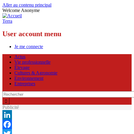
Aller au contenu principal
Welcome
Anonyme
Terra
User account menu
Je me connecte
Actus
Vie professionnelle
Élevage
Cultures & Agronomie
Environnement
Entreprises
Publicité
LinkedIn
Facebook