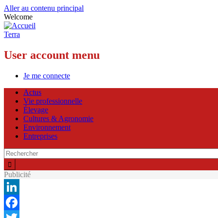
Aller au contenu principal
Welcome
Terra
User account menu
Je me connecte
Actus
Vie professionnelle
Élevage
Cultures & Agronomie
Environnement
Entreprises
Publicité
LinkedIn
Facebook