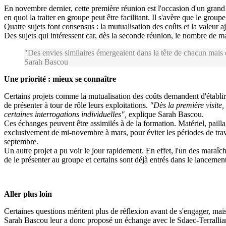
En novembre dernier, cette première réunion est l'occasion d'un grand br
en quoi la traiter en groupe peut être facilitant. Il s'avère que le gro
Quatre sujets font consensus : la mutualisation des coûts et la valeur
Des sujets qui intéressent car, dès la seconde réunion, le nombre de ma
"Des envies similaires émergeaient dans la tête de chacun mais 
Sarah Bascou
Une priorité : mieux se connaître
Certains projets comme la mutualisation des coûts demandent d'établir u
de présenter à tour de rôle leurs exploitations.
"Dès la première visite
certaines interrogations individuelles",
explique Sarah Bascou.
Ces échanges peuvent être assimilés à de la formation. Matériel, paillag
exclusivement de mi-novembre à mars, pour éviter les périodes de trava
septembre.
Un autre projet a pu voir le jour rapidement. En effet, l'un des maraîc
de le présenter au groupe et certains sont déjà entrés dans le lancement
Aller plus loin
Certaines questions méritent plus de réflexion avant de s'engager, mais,
Sarah Bascou leur a donc proposé un échange avec le Sdaec-Terrallianc