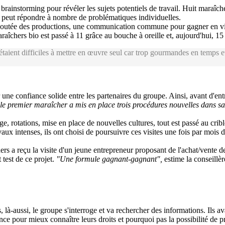
ainstorming pour révéler les sujets potentiels de travail. Huit maraîchers
upe peut répondre à nombre de problématiques individuelles.
 ajoutée des productions, une communication commune pour gagner en visibi
raîchers bio est passé à 11 grâce au bouche à oreille et, aujourd'hui, 1
étaient difficiles à mettre en œuvre seul car trop gourmandes en temps e
ne confiance solide entre les partenaires du groupe. Ainsi, avant d'entr
, le premier maraîcher a mis en place trois procédures nouvelles dans s
e, rotations, mise en place de nouvelles cultures, tout est passé au cribl
ux intenses, ils ont choisi de poursuivre ces visites une fois par mois
hers a reçu la visite d'un jeune entrepreneur proposant de l'achat/vente d
 test de ce projet.
"Une formule gagnant-gagnant",
estime la conseillèr
 là-aussi, le groupe s'interroge et va rechercher des informations. Ils av
e pour mieux connaître leurs droits et pourquoi pas la possibilité de p