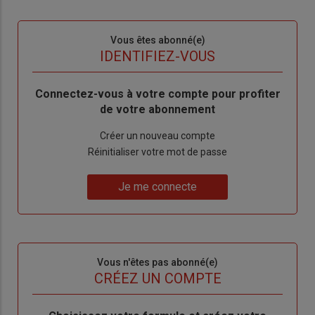
Sous-
Vous êtes abonné(e)
titre
TITRE
IDENTIFIEZ-VOUS
Body
Connectez-vous à votre compte pour profiter
de votre abonnement
Lien
Créer un nouveau compte
"Créer
Lien
Réinitialiser votre mot de passe
un
"Réinitialiser
Lien
nouveau
votre
Je me connecte
"Je
compte"
mot
me
de
connecte"
passe"
Sous-
Vous n'êtes pas abonné(e)
titre
TITRE
CRÉEZ UN COMPTE