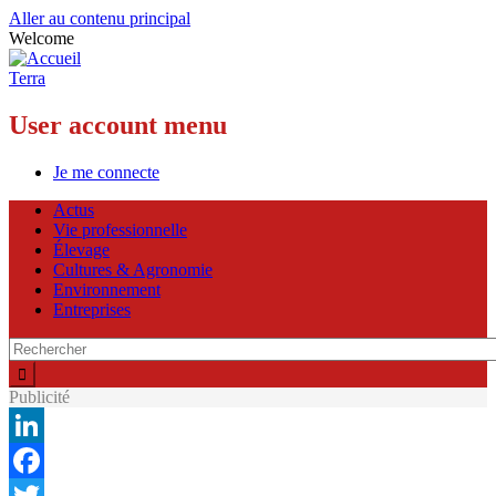
Aller au contenu principal
Welcome
Terra
User account menu
Je me connecte
Actus
Vie professionnelle
Élevage
Cultures & Agronomie
Environnement
Entreprises
Publicité
LinkedIn
Facebook