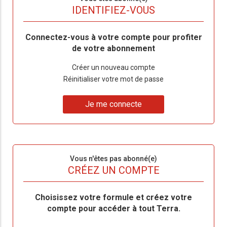
titre
TITRE
IDENTIFIEZ-VOUS
Body
Connectez-vous à votre compte pour profiter
de votre abonnement
Lien
Créer un nouveau compte
"Créer
Lien
Réinitialiser votre mot de passe
un
"Réinitialiser
Lien
nouveau
votre
Je me connecte
"Je
compte"
mot
me
de
connecte"
passe"
Sous-
Vous n'êtes pas abonné(e)
titre
TITRE
CRÉEZ UN COMPTE
Body
Choisissez votre formule et créez votre
compte pour accéder à tout Terra.