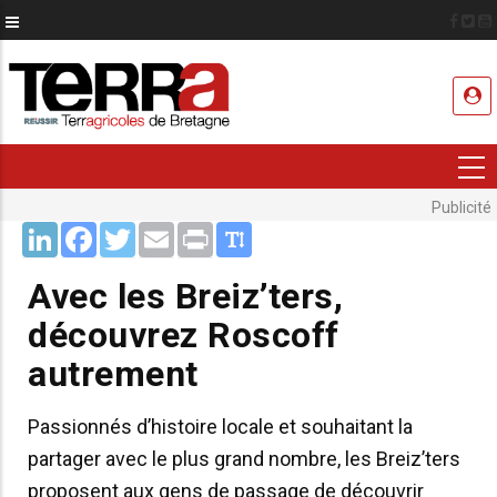
Aller
au
contenu
USER
principal
ACCOUNT
MENU
Publicité
LinkedIn
Facebook
Twitter
Email
Print
Avec les Breiz’ters,
découvrez Roscoff
autrement
Passionnés d’histoire locale et souhaitant la
partager avec le plus grand nombre, les Breiz’ters
proposent aux gens de passage de découvrir