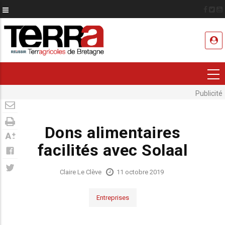
Aller
au
contenu
USER
principal
ACCOUNT
MENU
Publicité
Dons alimentaires
facilités avec Solaal
Claire Le Clève
11 octobre 2019
Entreprises