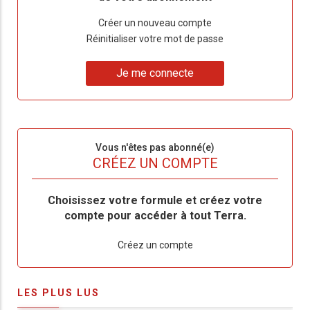
Lien
Créer un nouveau compte
"Créer
Lien
Réinitialiser votre mot de passe
un
"Réinitialiser
Lien
nouveau
votre
Je me connecte
"Je
compte"
mot
me
de
connecte"
passe"
Sous-
Vous n'êtes pas abonné(e)
titre
TITRE
CRÉEZ UN COMPTE
Body
Choisissez votre formule et créez votre
compte pour accéder à tout Terra.
Lien
Créez un compte
LES PLUS LUS