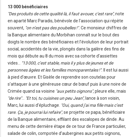
13 000 bénéficiaires
"Des produits de cette qualité là, il faut avouer, c’est rare",
note
en aparté Marc Paradis, bénévole de l’association qui répète
souvent,
"on n’est pas des poubelles !".
Ce monsieur chiffres de
la Banque alimentaire du Morbihan connaît sur le bout des
doigts le nombre des bénéficiaires et l’évolution de leur portrait
social, accidentés de la vie, plongés dans la galère des fins de
mois qui débute au 8 du mois avec sa cohorte d’assiettes
vides...
"13 000, c’est stable, mais il y plus de jeunes et de
personnes âgées et les familles monoparentales !".
Il est lui aussi
à pied d’œuvre. Et Gisèle de reprendre son coutelas pour
s’attaquer à une généreuse cœur de bœuf puis à une noire de
Crimée quand sa voisine
"aux petits oignons",
pleure elle, mais
"de rire"
…
"Et toi, tu cuisines un peu Jean",
lance à son voisin,
Marc, lui aussi d’épluchage.
"Oui, quand j’ai ma fille mais c’est
rare. Ça, je pourrai lui refaire",
se projette ce papa, bénéficiaire
de la Banque alimentaire, effilant des escalopes de dinde. Au
menu de cette dernière étape de ce tour de France particulier,
salade de colin, compotée d’aubergines aux petits oignons,