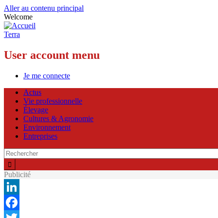
Aller au contenu principal
Welcome
Terra
User account menu
Je me connecte
Actus
Vie professionnelle
Élevage
Cultures & Agronomie
Environnement
Entreprises
Publicité
LinkedIn
Facebook